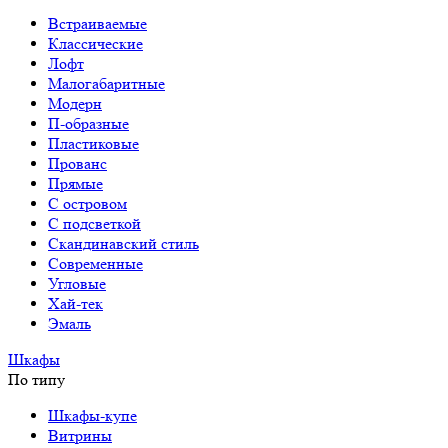
Встраиваемые
Классические
Лофт
Малогабаритные
Модерн
П-образные
Пластиковые
Прованс
Прямые
С островом
С подсветкой
Скандинавский стиль
Современные
Угловые
Хай-тек
Эмаль
Шкафы
По типу
Шкафы-купе
Витрины