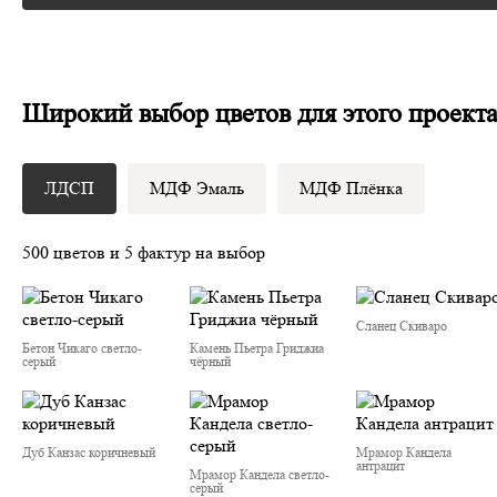
Широкий выбор цветов для этого проект
ЛДСП
МДФ Эмаль
МДФ Плёнка
500 цветов и 5 фактур на выбор
Сланец Скиваро
Бетон Чикаго светло-
Камень Пьетра Гриджиа
серый
чёрный
Дуб Канзас коричневый
Мрамор Кандела
антрацит
Мрамор Кандела cветло-
серый