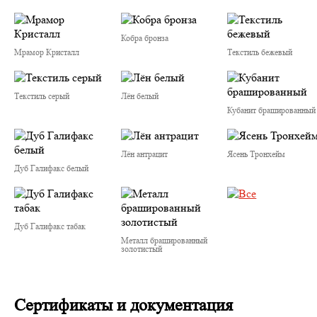
Кобра бронза
Мрамор Кристалл
Текстиль бежевый
Текстиль серый
Лён белый
Кубанит брашированный
Лён антрацит
Ясень Тронхейм
Дуб Галифакс белый
Дуб Галифакс табак
Металл брашированный
золотистый
Сертификаты и документация