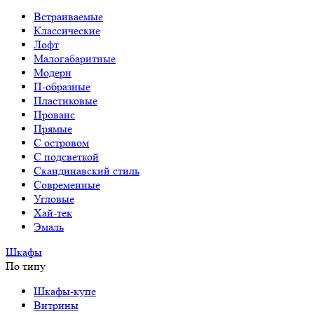
Встраиваемые
Классические
Лофт
Малогабаритные
Модерн
П-образные
Пластиковые
Прованс
Прямые
С островом
С подсветкой
Скандинавский стиль
Современные
Угловые
Хай-тек
Эмаль
Шкафы
По типу
Шкафы-купе
Витрины