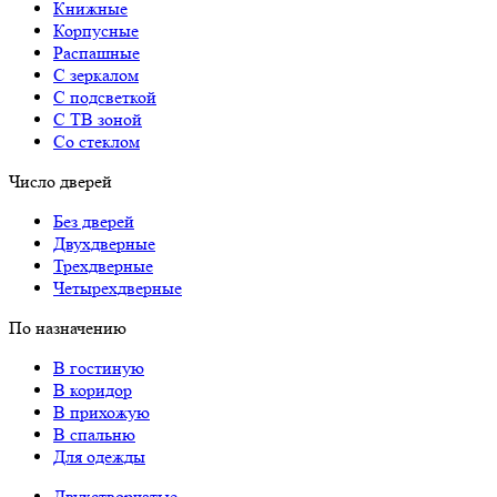
Книжные
Корпусные
Распашные
С зеркалом
С подсветкой
С ТВ зоной
Со стеклом
Число дверей
Без дверей
Двухдверные
Трехдверные
Четырехдверные
По назначению
В гостиную
В коридор
В прихожую
В спальню
Для одежды
Двухстворчатые