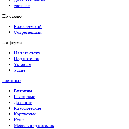
светлые
По стилю
Классический
Современный
По форме
На всю стену
Под потолок
Угловые
Узкие
Гостиные
Витрины
Глянцевые
Для книг
Классические
Корпусные
Купе
Мебель под потолок