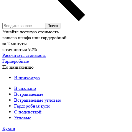
Узнайте честную стоимость
вашего шкафа или гардеробной
за
2
минуты
с точностью
92%
Рассчитать стоимость
Гардеробные
По назначению
В прихожую
В спальню
Встраиваемые
Встраиваемые угловые
Гардеробная купе
С подсветкой
Угловые
Кухни