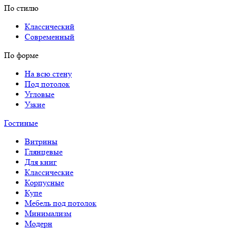
По стилю
Классический
Современный
По форме
На всю стену
Под потолок
Угловые
Узкие
Гостиные
Витрины
Глянцевые
Для книг
Классические
Корпусные
Купе
Мебель под потолок
Минимализм
Модерн