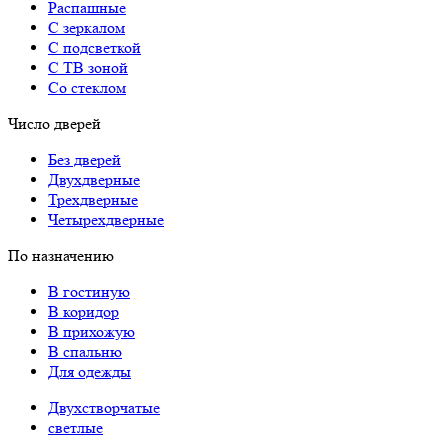
Распашные
С зеркалом
С подсветкой
С ТВ зоной
Со стеклом
Число дверей
Без дверей
Двухдверные
Трехдверные
Четырехдверные
По назначению
В гостиную
В коридор
В прихожую
В спальню
Для одежды
Двухстворчатые
светлые