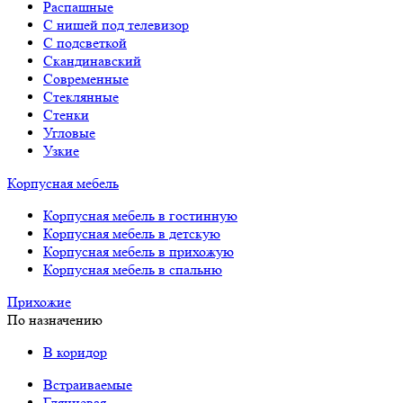
Распашные
С нишей под телевизор
С подсветкой
Скандинавский
Современные
Стеклянные
Стенки
Угловые
Узкие
Корпусная мебель
Корпусная мебель в гостинную
Корпусная мебель в детскую
Корпусная мебель в прихожую
Корпусная мебель в спальню
Прихожие
По назначению
В коридор
Встраиваемые
Глянцевая