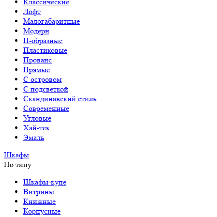
Классические
Лофт
Малогабаритные
Модерн
П-образные
Пластиковые
Прованс
Прямые
С островом
С подсветкой
Скандинавский стиль
Современные
Угловые
Хай-тек
Эмаль
Шкафы
По типу
Шкафы-купе
Витрины
Книжные
Корпусные