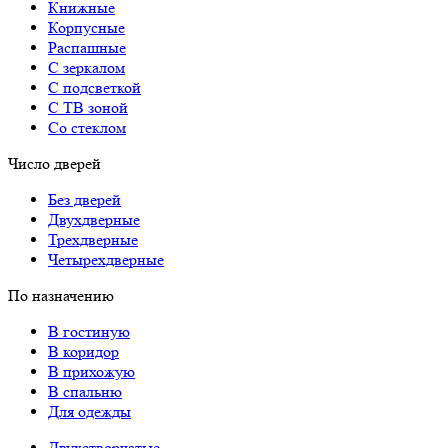
Книжные
Корпусные
Распашные
С зеркалом
С подсветкой
С ТВ зоной
Со стеклом
Число дверей
Без дверей
Двухдверные
Трехдверные
Четырехдверные
По назначению
В гостиную
В коридор
В прихожую
В спальню
Для одежды
Двухстворчатые