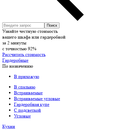
Узнайте честную стоимость
вашего шкафа или гардеробной
за
2
минуты
с точностью
92%
Рассчитать стоимость
Гардеробные
По назначению
В прихожую
В спальню
Встраиваемые
Встраиваемые угловые
Гардеробная купе
С подсветкой
Угловые
Кухни