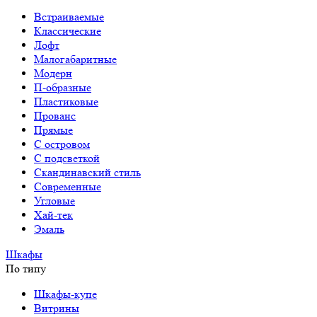
Встраиваемые
Классические
Лофт
Малогабаритные
Модерн
П-образные
Пластиковые
Прованс
Прямые
С островом
С подсветкой
Скандинавский стиль
Современные
Угловые
Хай-тек
Эмаль
Шкафы
По типу
Шкафы-купе
Витрины