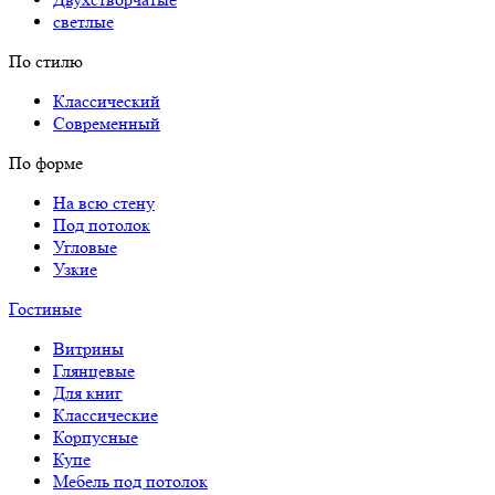
светлые
По стилю
Классический
Современный
По форме
На всю стену
Под потолок
Угловые
Узкие
Гостиные
Витрины
Глянцевые
Для книг
Классические
Корпусные
Купе
Мебель под потолок