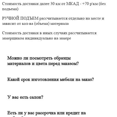
Стоимость доставки далее 30 км от МКАД - +70 р\км (без
подъема)
РУЧНОЙ ПОДЪЕМ рассчитывается отдельно на месте и
зависит от кол-ва (объема) материала
Стоимость доставки в иных случаях рассчитывается
замерщиком индивидуально на замере
Можно ли посмотреть образцы
материалов и цвета перед заказом?
Конечно. Менеджер-замерщик бесплатно приедет к Вам на
адрес с полным пакетом образцов материалов. Вы сможете на
месте в собственном освещении увидеть, как будут выглядеть
Какой срок изготовления мебели на заказ?
материалы и подобрать наиболее подходящий.
Срок изготовления мебели индивидуален и зависит от
сложности изделия. Он может составлять от 20 до 60 дней. В
среднем цикл производства большей части изделий составляет
У вас есть салон?
порядка 30 дней.
Наличие салона не гарантирует качество изделия. У нас
удаленный формат работы, и мы в этом одна из лучших
Есть ли у вас рассрочка или кредит на
компаний в Москве и области. Мебель вся индивидуальная (не