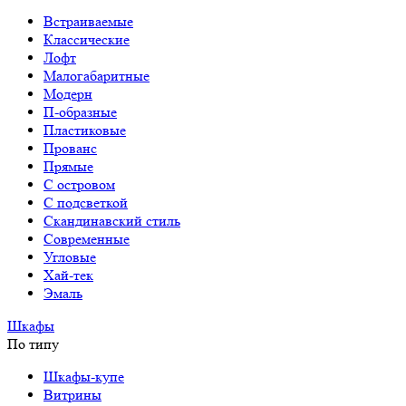
Встраиваемые
Классические
Лофт
Малогабаритные
Модерн
П-образные
Пластиковые
Прованс
Прямые
С островом
С подсветкой
Скандинавский стиль
Современные
Угловые
Хай-тек
Эмаль
Шкафы
По типу
Шкафы-купе
Витрины