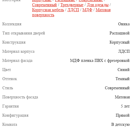
Современный
/
Трехдверные
/
Для одежды
/
Корпусная мебель
/
ЛДСП
/
МДФ
/
Матовая
поверхность
Коллекция
Оника
Тип открывания дверей
Распашной
Конструкция
Корпусный
Материал корпуса
ЛДСП
Материал фасада
МДФ пленка ПВХ с фрезеровкой
Цвет
Синий
Оттенок
Темный
Стиль
Современный
Поверхность фасада
Матовая
Гарантия
5 лет
Конфигурация
Прямой
Комната
В детскую