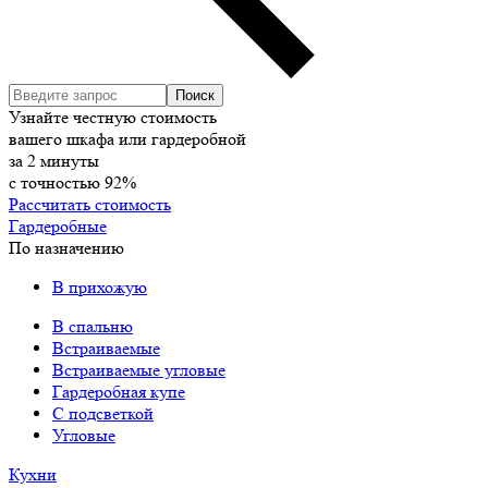
Узнайте честную стоимость
вашего шкафа или гардеробной
за
2
минуты
с точностью
92%
Рассчитать стоимость
Гардеробные
По назначению
В прихожую
В спальню
Встраиваемые
Встраиваемые угловые
Гардеробная купе
С подсветкой
Угловые
Кухни