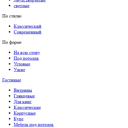
светлые
По стилю
Классический
Современный
По форме
На всю стену
Под потолок
Угловые
Узкие
Гостиные
Витрины
Глянцевые
Для книг
Классические
Корпусные
Купе
Мебель под потолок