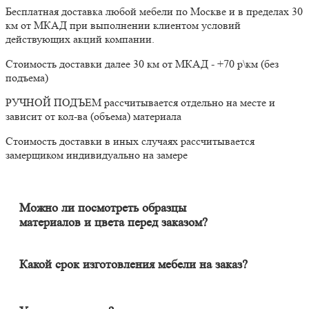
Бесплатная доставка любой мебели по Москве и в пределах 30
км от МКАД при выполнении клиентом условий
действующих акций компании.
Стоимость доставки далее 30 км от МКАД - +70 р\км (без
подъема)
РУЧНОЙ ПОДЪЕМ рассчитывается отдельно на месте и
зависит от кол-ва (объема) материала
Стоимость доставки в иных случаях рассчитывается
замерщиком индивидуально на замере
Можно ли посмотреть образцы
материалов и цвета перед заказом?
Конечно. Менеджер-замерщик бесплатно приедет к Вам на
адрес с полным пакетом образцов материалов. Вы сможете на
месте в собственном освещении увидеть, как будут выглядеть
Какой срок изготовления мебели на заказ?
материалы и подобрать наиболее подходящий.
Срок изготовления мебели индивидуален и зависит от
сложности изделия. Он может составлять от 20 до 60 дней. В