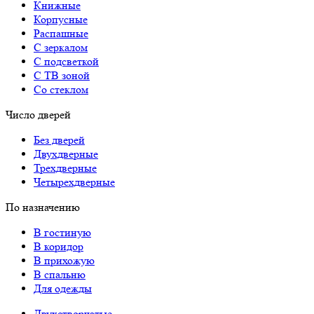
Книжные
Корпусные
Распашные
С зеркалом
С подсветкой
С ТВ зоной
Со стеклом
Число дверей
Без дверей
Двухдверные
Трехдверные
Четырехдверные
По назначению
В гостиную
В коридор
В прихожую
В спальню
Для одежды
Двухстворчатые