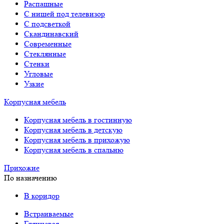
Распашные
С нишей под телевизор
С подсветкой
Скандинавский
Современные
Стеклянные
Стенки
Угловые
Узкие
Корпусная мебель
Корпусная мебель в гостинную
Корпусная мебель в детскую
Корпусная мебель в прихожую
Корпусная мебель в спальню
Прихожие
По назначению
В коридор
Встраиваемые
Глянцевая