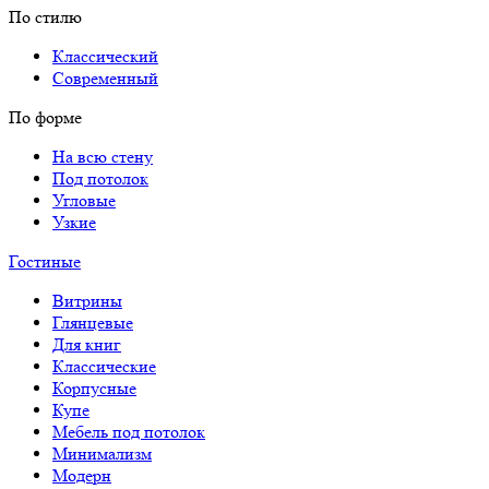
По стилю
Классический
Современный
По форме
На всю стену
Под потолок
Угловые
Узкие
Гостиные
Витрины
Глянцевые
Для книг
Классические
Корпусные
Купе
Мебель под потолок
Минимализм
Модерн