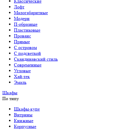
Классические
Лофт
Малогабаритные
Модерн
П-образные
Пластиковые
Прованс
Прямые
С островом
С подсветкой
Скандинавский стиль
Современные
Угловые
Хай-тек
Эмаль
Шкафы
По типу
Шкафы-купе
Витрины
Книжные
Корпусные