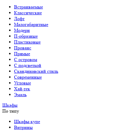
Встраиваемые
Классические
Лофт
Малогабаритные
Модерн
П-образные
Пластиковые
Прованс
Прямые
С островом
С подсветкой
Скандинавский стиль
Современные
Угловые
Хай-тек
Эмаль
Шкафы
По типу
Шкафы-купе
Витрины