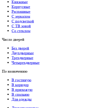
Книжные
Корпусные
Распашные
С зеркалом
С подсветкой
С ТВ зоной
Со стеклом
Число дверей
Без дверей
Двухдверные
Трехдверные
Четырехдверные
По назначению
В гостиную
В коридор
В прихожую
В спальню
Для одежды
Двухстворчатые