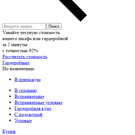
Узнайте честную стоимость
вашего шкафа или гардеробной
за
2
минуты
с точностью
92%
Рассчитать стоимость
Гардеробные
По назначению
В прихожую
В спальню
Встраиваемые
Встраиваемые угловые
Гардеробная купе
С подсветкой
Угловые
Кухни