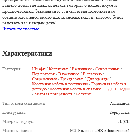
вашего дома, где каждая деталь говорит о вашем вкусе и
предпочтениях. Заказывайте сейчас, и мы поможем вам
создать идеальное место для хранения вещей, которое будет
радовать вас каждый день!
Читать полностью
Характеристики
Категория
Шкафы
/
Корпусные
/
Распашные
/
Современные
/
Под потолок
/
В гостиную
/
В спальню
/
Современный
/
Трехдверные
/
Для одежды
/
Корпусная мебель в гостинную
/
Корпусная мебель в
детскую
/
Корпусная мебель в спальню
/
ЛДСП
/
МДФ
/
Матовая поверхность
/
Большие
Тип открывания дверей
Распашной
Конструкция
Корпусный
Материал корпуса
ЛДСП
Материал фасада
МДФ пленка ПВХ с фрезеровкой