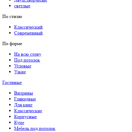
светлые
По стилю
Классический
Современный
По форме
На всю стену
Под потолок
Угловые
Узкие
Гостиные
Витрины
Глянцевые
Для книг
Классические
Корпусные
Купе
Мебель под потолок