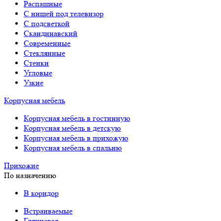
Распашные
С нишей под телевизор
С подсветкой
Скандинавский
Современные
Стеклянные
Стенки
Угловые
Узкие
Корпусная мебель
Корпусная мебель в гостинную
Корпусная мебель в детскую
Корпусная мебель в прихожую
Корпусная мебель в спальню
Прихожие
По назначению
В коридор
Встраиваемые
Глянцевая