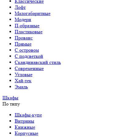
Классические
Лофт
Малогабаритные
Модерн
П-образные
Пластиковые
Прованс
Прямые
С островом
С подсветкой
Скандинавский стиль
Современные
Угловые
Хай-тек
Эмаль
Шкафы
По типу
Шкафы-купе
Витрины
Книжные
Корпусные