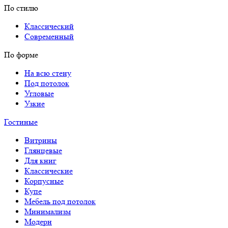
По стилю
Классический
Современный
По форме
На всю стену
Под потолок
Угловые
Узкие
Гостиные
Витрины
Глянцевые
Для книг
Классические
Корпусные
Купе
Мебель под потолок
Минимализм
Модерн