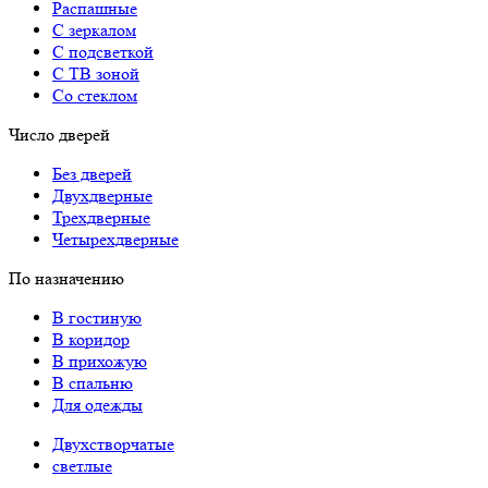
Распашные
С зеркалом
С подсветкой
С ТВ зоной
Со стеклом
Число дверей
Без дверей
Двухдверные
Трехдверные
Четырехдверные
По назначению
В гостиную
В коридор
В прихожую
В спальню
Для одежды
Двухстворчатые
светлые