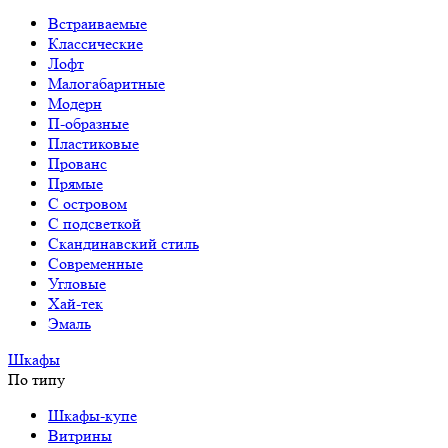
Встраиваемые
Классические
Лофт
Малогабаритные
Модерн
П-образные
Пластиковые
Прованс
Прямые
С островом
С подсветкой
Скандинавский стиль
Современные
Угловые
Хай-тек
Эмаль
Шкафы
По типу
Шкафы-купе
Витрины