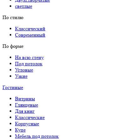
светлые
По стилю
Классический
Современный
По форме
На всю стену
Под потолок
Угловые
Узкие
Гостиные
Витрины
Глянцевые
Для книг
Классические
Корпусные
Купе
Мебель под потолок