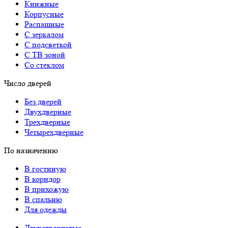
Книжные
Корпусные
Распашные
С зеркалом
С подсветкой
С ТВ зоной
Со стеклом
Число дверей
Без дверей
Двухдверные
Трехдверные
Четырехдверные
По назначению
В гостиную
В коридор
В прихожую
В спальню
Для одежды
Двухстворчатые