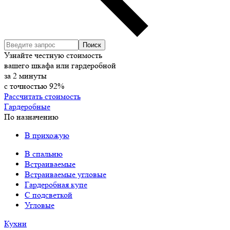
Узнайте честную стоимость
вашего шкафа или гардеробной
за
2
минуты
с точностью
92%
Рассчитать стоимость
Гардеробные
По назначению
В прихожую
В спальню
Встраиваемые
Встраиваемые угловые
Гардеробная купе
С подсветкой
Угловые
Кухни