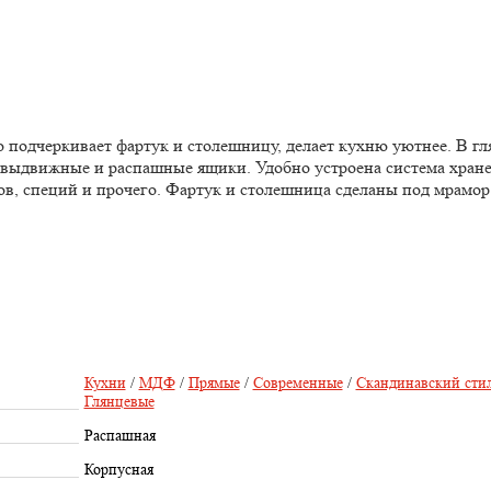
о подчеркивает фартук и столешницу, делает кухню уютнее. В г
ь выдвижные и распашные ящики. Удобно устроена система хране
тов, специй и прочего. Фартук и столешница сделаны под мрамор
Кухни
/
МДФ
/
Прямые
/
Современные
/
Скандинавский сти
Глянцевые
Распашная
Корпусная