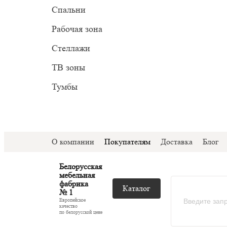
Прован
Миним
Спальни
С подс
Модер
Рабочая зона
С ТВ з
Стеллажи
Со сте
ТВ зоны
Тумбы
О компании
Покупателям
Доставка
Блог
Белорусская
мебельная
фабрика
Каталог
№ 1
Европейское
качество
по белорусской цене