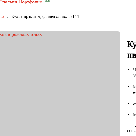
Спальни
Портфолио
каз
/
Кухня прямая мдф пленка пвх #31541
Ку
пв
Ч
У
М
п
о
М
от