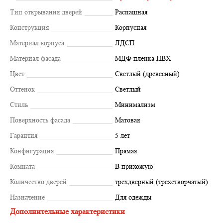
Тип открывания дверей
Распашная
Конструкция
Корпусная
Материал корпуса
ЛДСП
Материал фасада
МДФ пленка ПВХ
Цвет
Светлый (древесный)
Оттенок
Светлый
Стиль
Минимализм
Поверхность фасада
Матовая
Гарантия
5 лет
Конфигурация
Прямая
Комната
В прихожую
Количество дверей
трехдверный (трехстворчатый)
Назначение
Для одежды
Дополнительные характеристики