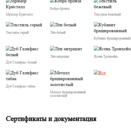
Кобра бронза
Мрамор Кристалл
Текстиль бежевый
Текстиль серый
Лён белый
Кубанит брашированный
Лён антрацит
Ясень Тронхейм
Дуб Галифакс белый
Дуб Галифакс табак
Металл брашированный
золотистый
Сертификаты и документация