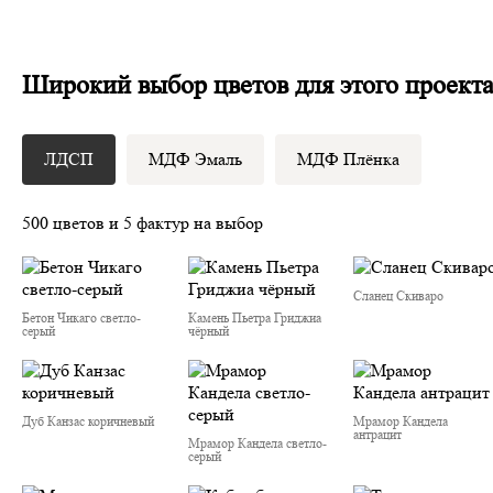
Широкий выбор цветов для этого проект
ЛДСП
МДФ Эмаль
МДФ Плёнка
500 цветов и 5 фактур на выбор
Сланец Скиваро
Бетон Чикаго светло-
Камень Пьетра Гриджиа
серый
чёрный
Дуб Канзас коричневый
Мрамор Кандела
антрацит
Мрамор Кандела cветло-
серый