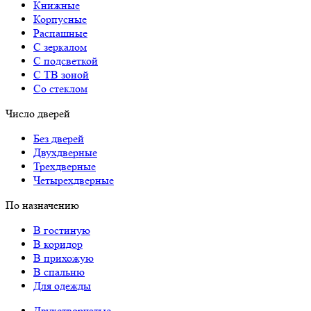
Книжные
Корпусные
Распашные
С зеркалом
С подсветкой
С ТВ зоной
Со стеклом
Число дверей
Без дверей
Двухдверные
Трехдверные
Четырехдверные
По назначению
В гостиную
В коридор
В прихожую
В спальню
Для одежды
Двухстворчатые