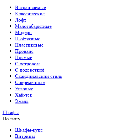
Встраиваемые
Классические
Лофт
Малогабаритные
Модерн
П-образные
Пластиковые
Прованс
Прямые
С островом
С подсветкой
Скандинавский стиль
Современные
Угловые
Хай-тек
Эмаль
Шкафы
По типу
Шкафы-купе
Витрины