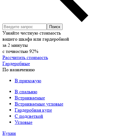
Узнайте честную стоимость
вашего шкафа или гардеробной
за
2
минуты
с точностью
92%
Рассчитать стоимость
Гардеробные
По назначению
В прихожую
В спальню
Встраиваемые
Встраиваемые угловые
Гардеробная купе
С подсветкой
Угловые
Кухни