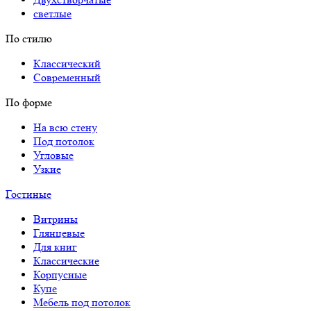
светлые
По стилю
Классический
Современный
По форме
На всю стену
Под потолок
Угловые
Узкие
Гостиные
Витрины
Глянцевые
Для книг
Классические
Корпусные
Купе
Мебель под потолок