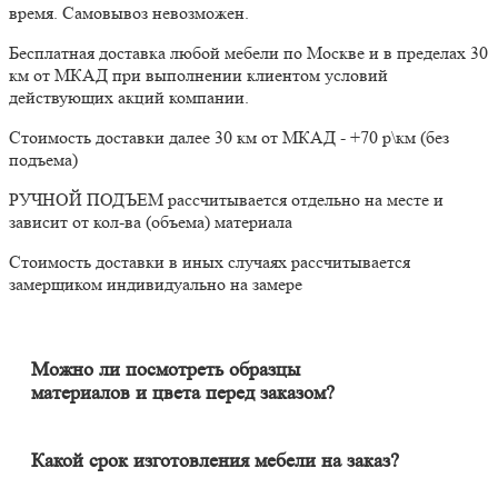
время. Самовывоз невозможен.
Бесплатная доставка любой мебели по Москве и в пределах 30
км от МКАД при выполнении клиентом условий
действующих акций компании.
Стоимость доставки далее 30 км от МКАД - +70 р\км (без
подъема)
РУЧНОЙ ПОДЪЕМ рассчитывается отдельно на месте и
зависит от кол-ва (объема) материала
Стоимость доставки в иных случаях рассчитывается
замерщиком индивидуально на замере
Можно ли посмотреть образцы
материалов и цвета перед заказом?
Конечно. Менеджер-замерщик бесплатно приедет к Вам на
адрес с полным пакетом образцов материалов. Вы сможете на
месте в собственном освещении увидеть, как будут выглядеть
Какой срок изготовления мебели на заказ?
материалы и подобрать наиболее подходящий.
Срок изготовления мебели индивидуален и зависит от