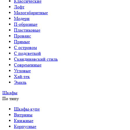
Классические
Лофт
Малогабаритные
Модерн
П-образные
Пластиковые
Прованс
Прямые
С островом
С подсветкой
Скандинавский стиль
Современные
Угловые
Хай-тек
Эмаль
Шкафы
По типу
Шкафы-купе
Витрины
Книжные
Корпусные