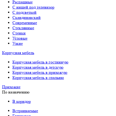
Распашные
С нишей под телевизор
С подсветкой
Скандинавский
Современные
Стеклянные
Стенки
Угловые
Узкие
Корпусная мебель
Корпусная мебель в гостинную
Корпусная мебель в детскую
Корпусная мебель в прихожую
Корпусная мебель в спальню
Прихожие
По назначению
В коридор
Встраиваемые
Глянцевая