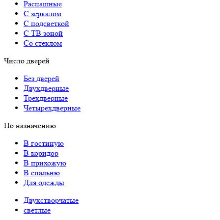
Распашные
С зеркалом
С подсветкой
С ТВ зоной
Со стеклом
Число дверей
Без дверей
Двухдверные
Трехдверные
Четырехдверные
По назначению
В гостиную
В коридор
В прихожую
В спальню
Для одежды
Двухстворчатые
светлые