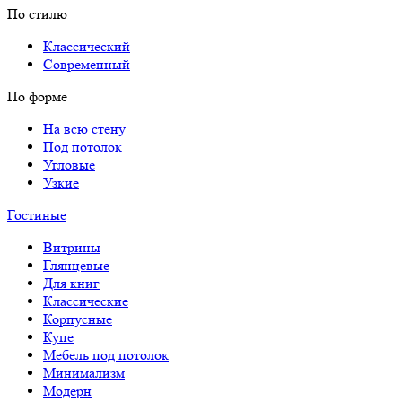
По стилю
Классический
Современный
По форме
На всю стену
Под потолок
Угловые
Узкие
Гостиные
Витрины
Глянцевые
Для книг
Классические
Корпусные
Купе
Мебель под потолок
Минимализм
Модерн