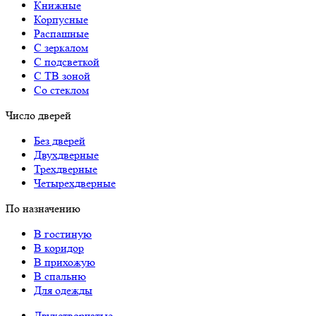
Книжные
Корпусные
Распашные
С зеркалом
С подсветкой
С ТВ зоной
Со стеклом
Число дверей
Без дверей
Двухдверные
Трехдверные
Четырехдверные
По назначению
В гостиную
В коридор
В прихожую
В спальню
Для одежды
Двухстворчатые