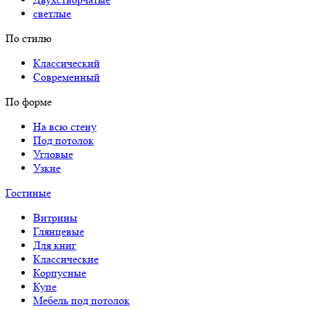
светлые
По стилю
Классический
Современный
По форме
На всю стену
Под потолок
Угловые
Узкие
Гостиные
Витрины
Глянцевые
Для книг
Классические
Корпусные
Купе
Мебель под потолок