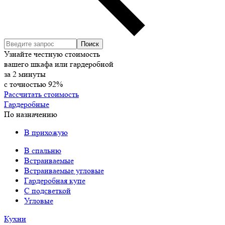
Узнайте честную стоимость
вашего шкафа или гардеробной
за
2
минуты
с точностью
92%
Рассчитать стоимость
Гардеробные
По назначению
В прихожую
В спальню
Встраиваемые
Встраиваемые угловые
Гардеробная купе
С подсветкой
Угловые
Кухни