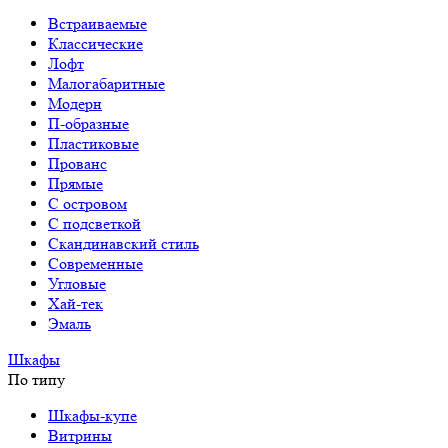
Встраиваемые
Классические
Лофт
Малогабаритные
Модерн
П-образные
Пластиковые
Прованс
Прямые
С островом
С подсветкой
Скандинавский стиль
Современные
Угловые
Хай-тек
Эмаль
Шкафы
По типу
Шкафы-купе
Витрины