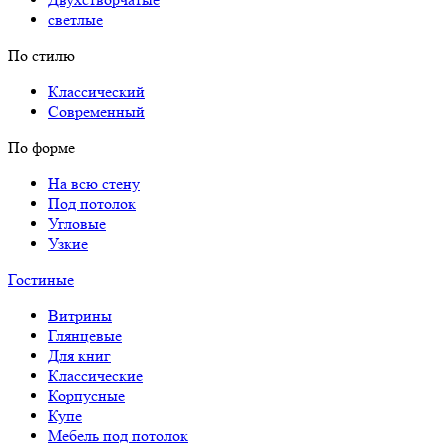
светлые
По стилю
Классический
Современный
По форме
На всю стену
Под потолок
Угловые
Узкие
Гостиные
Витрины
Глянцевые
Для книг
Классические
Корпусные
Купе
Мебель под потолок