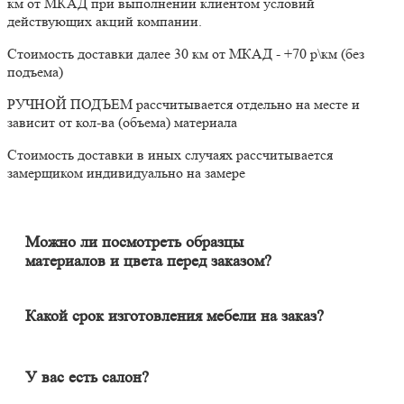
км от МКАД при выполнении клиентом условий
действующих акций компании.
Стоимость доставки далее 30 км от МКАД - +70 р\км (без
подъема)
РУЧНОЙ ПОДЪЕМ рассчитывается отдельно на месте и
зависит от кол-ва (объема) материала
Стоимость доставки в иных случаях рассчитывается
замерщиком индивидуально на замере
Можно ли посмотреть образцы
материалов и цвета перед заказом?
Конечно. Менеджер-замерщик бесплатно приедет к Вам на
адрес с полным пакетом образцов материалов. Вы сможете на
месте в собственном освещении увидеть, как будут выглядеть
Какой срок изготовления мебели на заказ?
материалы и подобрать наиболее подходящий.
Срок изготовления мебели индивидуален и зависит от
сложности изделия. Он может составлять от 20 до 60 дней. В
среднем цикл производства большей части изделий составляет
У вас есть салон?
порядка 30 дней.
Наличие салона не гарантирует качество изделия. У нас