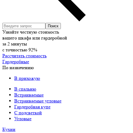
Узнайте честную стоимость
вашего шкафа или гардеробной
за
2
минуты
с точностью
92%
Рассчитать стоимость
Гардеробные
По назначению
В прихожую
В спальню
Встраиваемые
Встраиваемые угловые
Гардеробная купе
С подсветкой
Угловые
Кухни