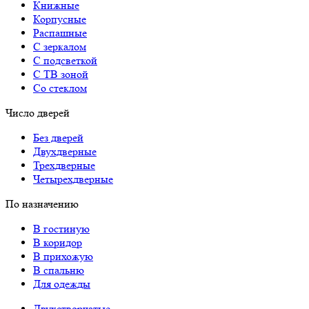
Книжные
Корпусные
Распашные
С зеркалом
С подсветкой
С ТВ зоной
Со стеклом
Число дверей
Без дверей
Двухдверные
Трехдверные
Четырехдверные
По назначению
В гостиную
В коридор
В прихожую
В спальню
Для одежды
Двухстворчатые