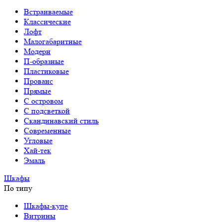
Встраиваемые
Классические
Лофт
Малогабаритные
Модерн
П-образные
Пластиковые
Прованс
Прямые
С островом
С подсветкой
Скандинавский стиль
Современные
Угловые
Хай-тек
Эмаль
Шкафы
По типу
Шкафы-купе
Витрины