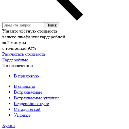
Узнайте честную стоимость
вашего шкафа или гардеробной
за
2
минуты
с точностью
92%
Рассчитать стоимость
Гардеробные
По назначению
В прихожую
В спальню
Встраиваемые
Встраиваемые угловые
Гардеробная купе
С подсветкой
Угловые
Кухни