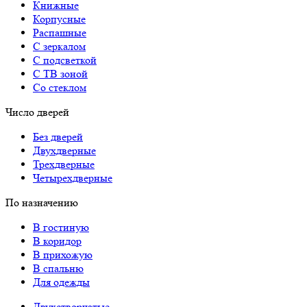
Книжные
Корпусные
Распашные
С зеркалом
С подсветкой
С ТВ зоной
Со стеклом
Число дверей
Без дверей
Двухдверные
Трехдверные
Четырехдверные
По назначению
В гостиную
В коридор
В прихожую
В спальню
Для одежды
Двухстворчатые