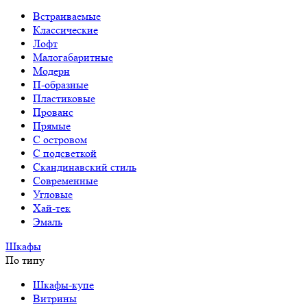
Встраиваемые
Классические
Лофт
Малогабаритные
Модерн
П-образные
Пластиковые
Прованс
Прямые
С островом
С подсветкой
Скандинавский стиль
Современные
Угловые
Хай-тек
Эмаль
Шкафы
По типу
Шкафы-купе
Витрины