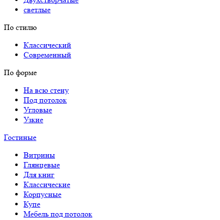
светлые
По стилю
Классический
Современный
По форме
На всю стену
Под потолок
Угловые
Узкие
Гостиные
Витрины
Глянцевые
Для книг
Классические
Корпусные
Купе
Мебель под потолок