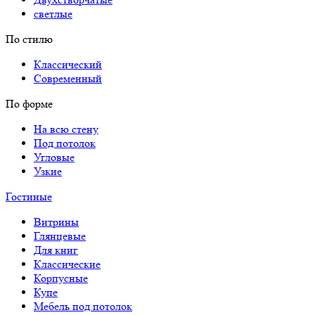
светлые
По стилю
Классический
Современный
По форме
На всю стену
Под потолок
Угловые
Узкие
Гостиные
Витрины
Глянцевые
Для книг
Классические
Корпусные
Купе
Мебель под потолок