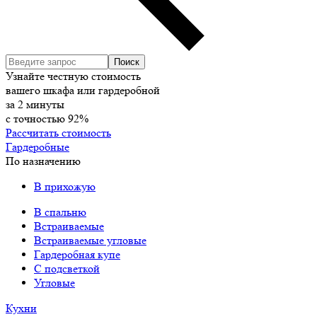
Узнайте честную стоимость
вашего шкафа или гардеробной
за
2
минуты
с точностью
92%
Рассчитать стоимость
Гардеробные
По назначению
В прихожую
В спальню
Встраиваемые
Встраиваемые угловые
Гардеробная купе
С подсветкой
Угловые
Кухни