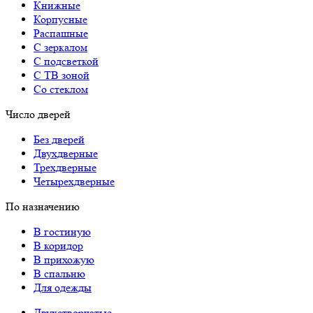
Книжные
Корпусные
Распашные
С зеркалом
С подсветкой
С ТВ зоной
Со стеклом
Число дверей
Без дверей
Двухдверные
Трехдверные
Четырехдверные
По назначению
В гостиную
В коридор
В прихожую
В спальню
Для одежды
Двухстворчатые