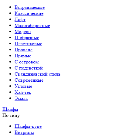
Встраиваемые
Классические
Лофт
Малогабаритные
Модерн
П-образные
Пластиковые
Прованс
Прямые
С островом
С подсветкой
Скандинавский стиль
Современные
Угловые
Хай-тек
Эмаль
Шкафы
По типу
Шкафы-купе
Витрины