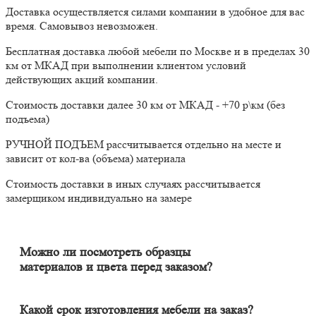
Доставка осуществляется силами компании в удобное для вас
время. Самовывоз невозможен.
Бесплатная доставка любой мебели по Москве и в пределах 30
км от МКАД при выполнении клиентом условий
действующих акций компании.
Стоимость доставки далее 30 км от МКАД - +70 р\км (без
подъема)
РУЧНОЙ ПОДЪЕМ рассчитывается отдельно на месте и
зависит от кол-ва (объема) материала
Стоимость доставки в иных случаях рассчитывается
замерщиком индивидуально на замере
Можно ли посмотреть образцы
материалов и цвета перед заказом?
Конечно. Менеджер-замерщик бесплатно приедет к Вам на
адрес с полным пакетом образцов материалов. Вы сможете на
месте в собственном освещении увидеть, как будут выглядеть
Какой срок изготовления мебели на заказ?