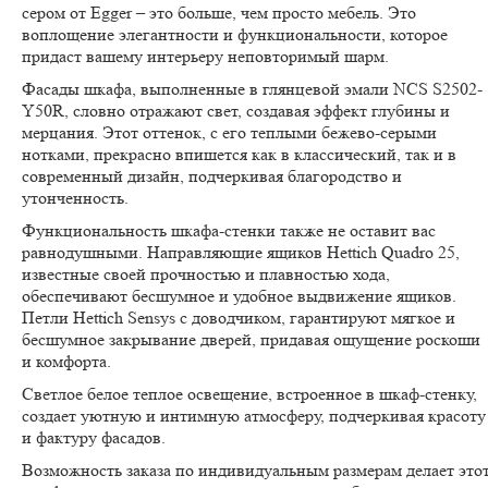
сером от Egger – это больше, чем просто мебель. Это
воплощение элегантности и функциональности, которое
придаст вашему интерьеру неповторимый шарм.
Фасады шкафа, выполненные в глянцевой эмали NCS S2502-
Y50R, словно отражают свет, создавая эффект глубины и
мерцания. Этот оттенок, с его теплыми бежево-серыми
нотками, прекрасно впишется как в классический, так и в
современный дизайн, подчеркивая благородство и
утонченность.
Функциональность шкафа-стенки также не оставит вас
равнодушными. Направляющие ящиков Hettich Quadro 25,
известные своей прочностью и плавностью хода,
обеспечивают бесшумное и удобное выдвижение ящиков.
Петли Hettich Sensys с доводчиком, гарантируют мягкое и
бесшумное закрывание дверей, придавая ощущение роскоши
и комфорта.
Светлое белое теплое освещение, встроенное в шкаф-стенку,
создает уютную и интимную атмосферу, подчеркивая красоту
и фактуру фасадов.
Возможность заказа по индивидуальным размерам делает это