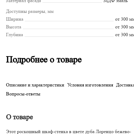
Материал фасада
МДФ эмаль
Доступны размеры, мм
Ширина
от 300 м
Высота
от 300 м
Глубина
от 300 м
Подробнее о товаре
Описание и характеристики
Условия изготовления
Доставка
Вопросы-ответы
О товаре
Этот роскошный шкаф-стенка в цвете дуба Лоренцо бежево-