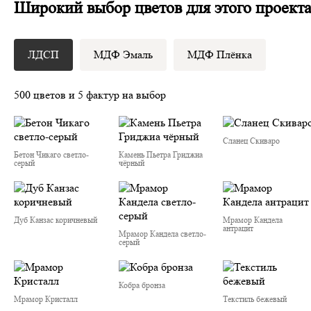
Широкий выбор цветов для этого проект
ЛДСП
МДФ Эмаль
МДФ Плёнка
500 цветов и 5 фактур на выбор
Сланец Скиваро
Бетон Чикаго светло-
Камень Пьетра Гриджиа
серый
чёрный
Дуб Канзас коричневый
Мрамор Кандела
антрацит
Мрамор Кандела cветло-
серый
Кобра бронза
Мрамор Кристалл
Текстиль бежевый