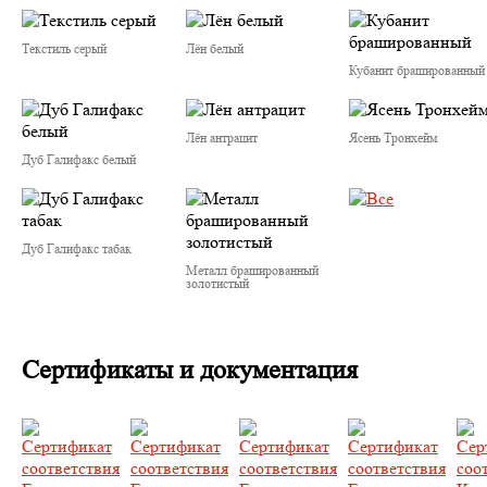
Текстиль серый
Лён белый
Кубанит брашированный
Лён антрацит
Ясень Тронхейм
Дуб Галифакс белый
Дуб Галифакс табак
Металл брашированный
золотистый
Сертификаты и документация