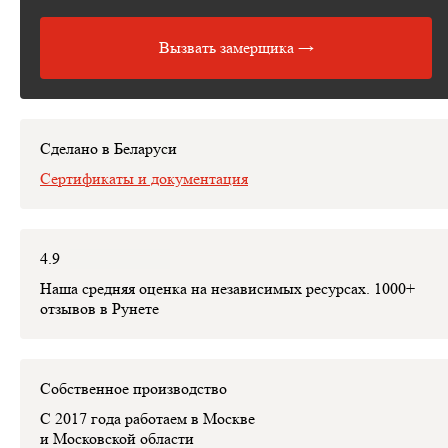
моментам.
Измеряет место установки мебели с помощью
профессиональных инструментов.
Вызвать замерщика →
Рисует от руки технический эскиз изделий с детальным
расчётом стоимости изделия, которая пойдет в договор.
На месте может заключить с вами договор.
Сделано в Беларуси
Сертификаты и документация
4.9
Наша средняя оценка на независимых ресурсах. 1000+
отзывов в Рунете
Собственное производство
С 2017 года работаем в Москве
и Московской области