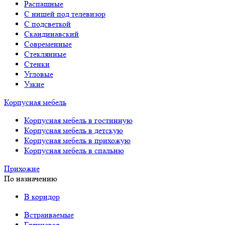
Распашные
С нишей под телевизор
С подсветкой
Скандинавский
Современные
Стеклянные
Стенки
Угловые
Узкие
Корпусная мебель
Корпусная мебель в гостинную
Корпусная мебель в детскую
Корпусная мебель в прихожую
Корпусная мебель в спальню
Прихожие
По назначению
В коридор
Встраиваемые
Глянцевая