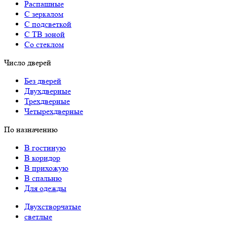
Распашные
С зеркалом
С подсветкой
С ТВ зоной
Со стеклом
Число дверей
Без дверей
Двухдверные
Трехдверные
Четырехдверные
По назначению
В гостиную
В коридор
В прихожую
В спальню
Для одежды
Двухстворчатые
светлые