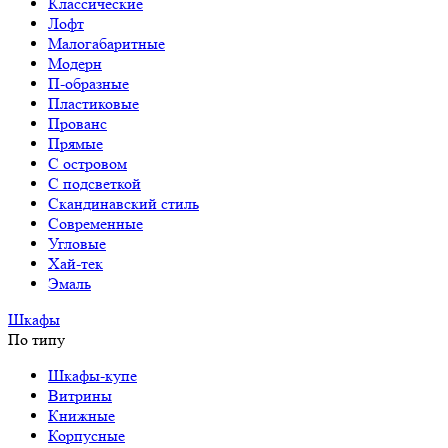
Классические
Лофт
Малогабаритные
Модерн
П-образные
Пластиковые
Прованс
Прямые
С островом
С подсветкой
Скандинавский стиль
Современные
Угловые
Хай-тек
Эмаль
Шкафы
По типу
Шкафы-купе
Витрины
Книжные
Корпусные