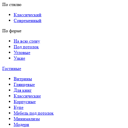
По стилю
Классический
Современный
По форме
На всю стену
Под потолок
Угловые
Узкие
Гостиные
Витрины
Глянцевые
Для книг
Классические
Корпусные
Купе
Мебель под потолок
Минимализм
Модерн