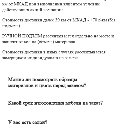
км от МКАД при выполнении клиентом условий
действующих акций компании.
Стоимость доставки далее 30 км от МКАД - +70 р\км (без
подъема)
РУЧНОЙ ПОДЪЕМ рассчитывается отдельно на месте и
зависит от кол-ва (объема) материала
Стоимость доставки в иных случаях рассчитывается
замерщиком индивидуально на замере
Можно ли посмотреть образцы
материалов и цвета перед заказом?
Конечно. Менеджер-замерщик бесплатно приедет к Вам на
адрес с полным пакетом образцов материалов. Вы сможете на
месте в собственном освещении увидеть, как будут выглядеть
Какой срок изготовления мебели на заказ?
материалы и подобрать наиболее подходящий.
Срок изготовления мебели индивидуален и зависит от
сложности изделия. Он может составлять от 20 до 60 дней. В
среднем цикл производства большей части изделий составляет
У вас есть салон?
порядка 30 дней.