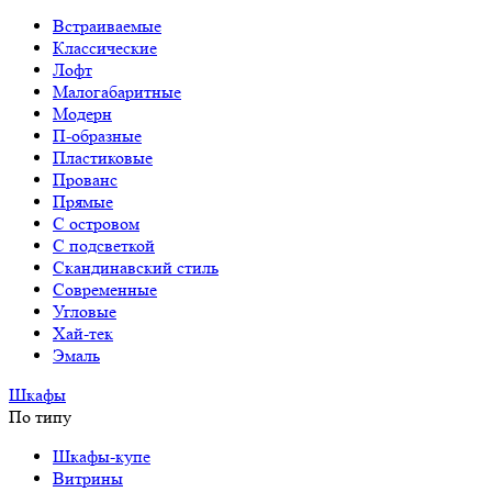
Встраиваемые
Классические
Лофт
Малогабаритные
Модерн
П-образные
Пластиковые
Прованс
Прямые
С островом
С подсветкой
Скандинавский стиль
Современные
Угловые
Хай-тек
Эмаль
Шкафы
По типу
Шкафы-купе
Витрины