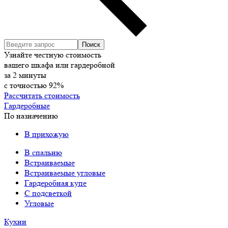
Узнайте честную стоимость
вашего шкафа или гардеробной
за
2
минуты
с точностью
92%
Рассчитать стоимость
Гардеробные
По назначению
В прихожую
В спальню
Встраиваемые
Встраиваемые угловые
Гардеробная купе
С подсветкой
Угловые
Кухни