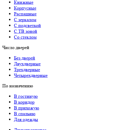
Книжные
Корпусные
Распашные
С зеркалом
С подсветкой
С ТВ зоной
Со стеклом
Число дверей
Без дверей
Двухдверные
Трехдверные
Четырехдверные
По назначению
В гостиную
В коридор
В прихожую
В спальню
Для одежды
Двухстворчатые