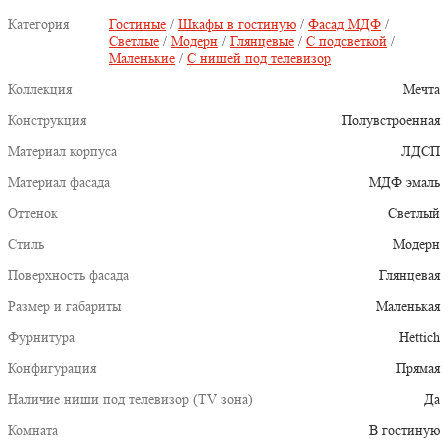
Категория
Гостиные
/
Шкафы в гостиную
/
Фасад МДФ
/
Светлые
/
Модерн
/
Глянцевые
/
С подсветкой
/
Маленькие
/
С нишей под телевизор
Коллекция
Мечта
Конструкция
Полувстроенная
Материал корпуса
ЛДСП
Материал фасада
МДФ эмаль
Оттенок
Светлый
Стиль
Модерн
Поверхность фасада
Глянцевая
Размер и габариты
Маленькая
Фурнитура
Hettich
Конфигурация
Прямая
Наличие ниши под телевизор (TV зона)
Да
Комната
В гостиную