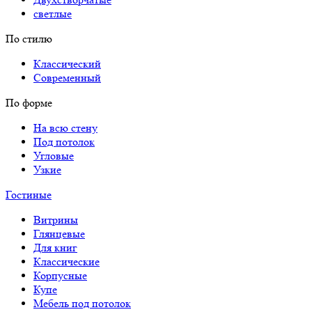
светлые
По стилю
Классический
Современный
По форме
На всю стену
Под потолок
Угловые
Узкие
Гостиные
Витрины
Глянцевые
Для книг
Классические
Корпусные
Купе
Мебель под потолок