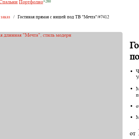
Спальни
Портфолио
 заказ
/
Гостиная прямая с нишей под ТВ "Мечта"/#7412
Го
по
Ч
У
М
п
о
М
от