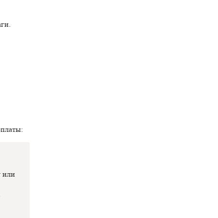
ги.
оплаты:
у или
,