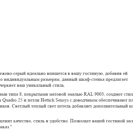
бежево-серый идеально впишется в вашу гостиную, добавив ей
по индивидуальным размерам, данный шкаф-стенка предлагает
черкнет ваш уникальный стиль.
дами типа 8, покрытыми матовой эмалью RAL 9003, создают сти
Quadro 25 и петли Hettich Sensys с доводчиком обеспечивают п
иков. Светлый теплый свет петель добавляет дополнительный к
ценит качество, стиль и удобство. Позвольте вашей гостиной зас
аказ."