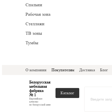
Прован
Миним
Спальни
С подс
Модер
Рабочая зона
С ТВ з
Стеллажи
Со сте
ТВ зоны
Тумбы
О компании
Покупателям
Доставка
Блог
Белорусская
мебельная
фабрика
Каталог
№ 1
Европейское
качество
по белорусской цене