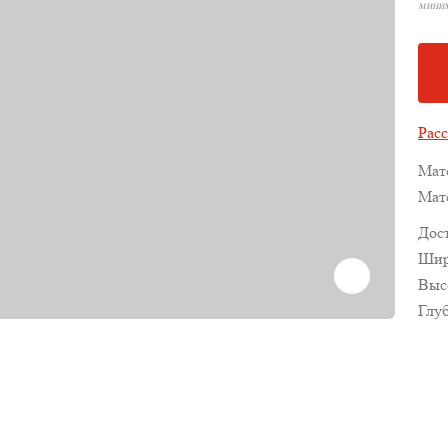
миним
Расс
Мат
Мат
Дос
Шир
Выс
Глу