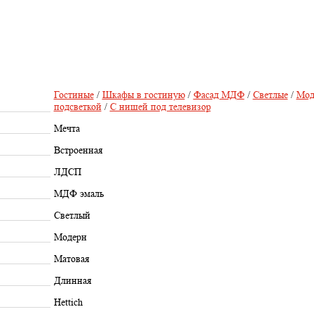
Гостиные
/
Шкафы в гостиную
/
Фасад МДФ
/
Светлые
/
Мод
подсветкой
/
С нишей под телевизор
Мечта
Встроенная
ЛДСП
МДФ эмаль
Светлый
Модерн
Матовая
Длинная
Hettich