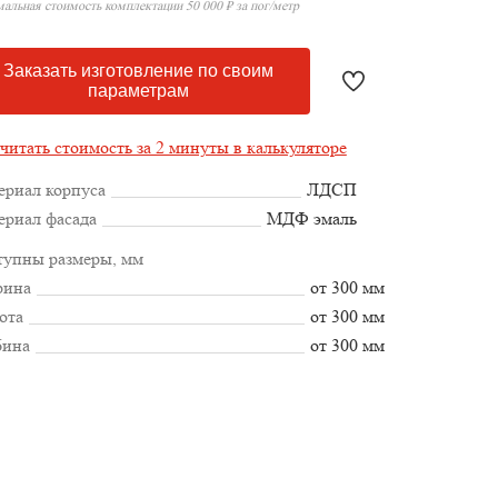
альная стоимость комплектации 50 000 ₽ за пог/метр
Заказать изготовление по своим
параметрам
читать стоимость за 2 минуты в калькуляторе
ериал корпуса
ЛДСП
ериал фасада
МДФ эмаль
тупны размеры, мм
ина
от 300 мм
ота
от 300 мм
бина
от 300 мм