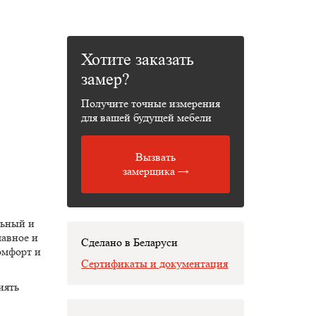
Хотите заказать
замер?
Получите точные измерения
для вашей будущей мебели
Вызвать
замерщика →
льный и
лавное и
Сделано в Беларуси
омфорт и
Сертификаты и документация
иять