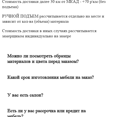
Стоимость доставки далее 30 км от МКАД - +70 р\км (без
подъема)
РУЧНОЙ ПОДЪЕМ рассчитывается отдельно на месте и
зависит от кол-ва (объема) материала
Стоимость доставки в иных случаях рассчитывается
замерщиком индивидуально на замере
Можно ли посмотреть образцы
материалов и цвета перед заказом?
Конечно. Менеджер-замерщик бесплатно приедет к Вам на
адрес с полным пакетом образцов материалов. Вы сможете на
месте в собственном освещении увидеть, как будут выглядеть
Какой срок изготовления мебели на заказ?
материалы и подобрать наиболее подходящий.
Срок изготовления мебели индивидуален и зависит от
сложности изделия. Он может составлять от 20 до 60 дней. В
среднем цикл производства большей части изделий составляет
У вас есть салон?
порядка 30 дней.
Наличие салона не гарантирует качество изделия. У нас
удаленный формат работы, и мы в этом одна из лучших
Есть ли у вас рассрочка или кредит на
компаний в Москве и области. Мебель вся индивидуальная (не
мебель?