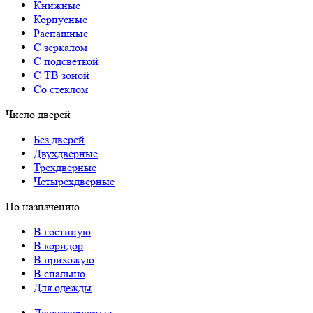
Книжные
Корпусные
Распашные
С зеркалом
С подсветкой
С ТВ зоной
Со стеклом
Число дверей
Без дверей
Двухдверные
Трехдверные
Четырехдверные
По назначению
В гостиную
В коридор
В прихожую
В спальню
Для одежды
Двухстворчатые