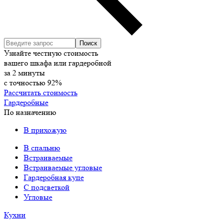
Узнайте честную стоимость
вашего шкафа или гардеробной
за
2
минуты
с точностью
92%
Рассчитать стоимость
Гардеробные
По назначению
В прихожую
В спальню
Встраиваемые
Встраиваемые угловые
Гардеробная купе
С подсветкой
Угловые
Кухни