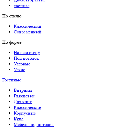
светлые
По стилю
Классический
Современный
По форме
На всю стену
Под потолок
Угловые
Узкие
Гостиные
Витрины
Глянцевые
Для книг
Классические
Корпусные
Купе
Мебель под потолок