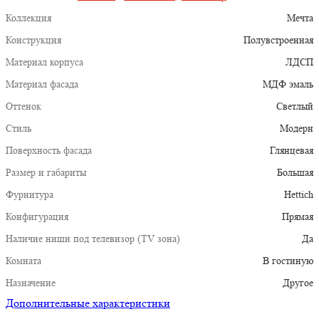
Коллекция
Мечта
Конструкция
Полувстроенная
Материал корпуса
ЛДСП
Материал фасада
МДФ эмаль
Оттенок
Светлый
Стиль
Модерн
Поверхность фасада
Глянцевая
Размер и габариты
Большая
Фурнитура
Hettich
Конфигурация
Прямая
Наличие ниши под телевизор (TV зона)
Да
Комната
В гостиную
Назначение
Другое
Дополнительные характеристики