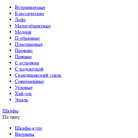
Встраиваемые
Классические
Лофт
Малогабаритные
Модерн
П-образные
Пластиковые
Прованс
Прямые
С островом
С подсветкой
Скандинавский стиль
Современные
Угловые
Хай-тек
Эмаль
Шкафы
По типу
Шкафы-купе
Витрины