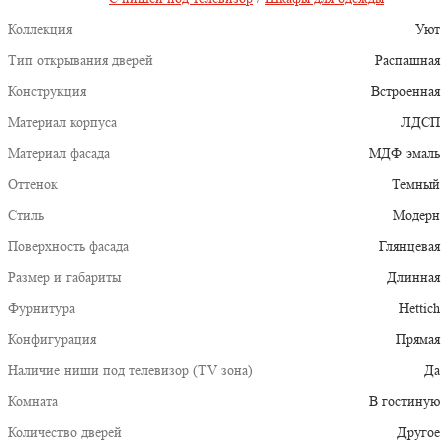
Коллекция
Уют
Тип открывания дверей
Распашная
Конструкция
Встроенная
Материал корпуса
ЛДСП
Материал фасада
МДФ эмаль
Оттенок
Темный
Стиль
Модерн
Поверхность фасада
Глянцевая
Размер и габариты
Длинная
Фурнитура
Hettich
Конфигурация
Прямая
Наличие ниши под телевизор (TV зона)
Да
Комната
В гостиную
Количество дверей
Другое