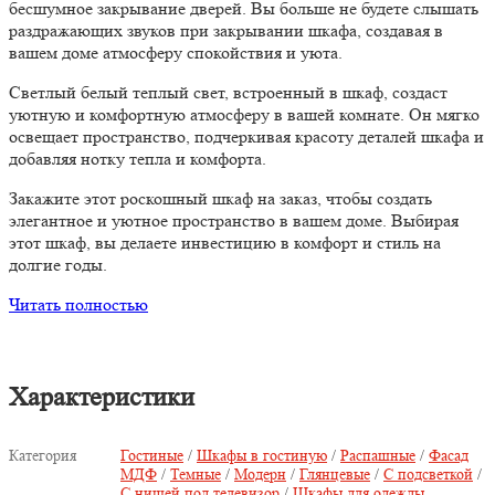
бесшумное закрывание дверей. Вы больше не будете слышать
раздражающих звуков при закрывании шкафа, создавая в
вашем доме атмосферу спокойствия и уюта.
Светлый белый теплый свет, встроенный в шкаф, создаст
уютную и комфортную атмосферу в вашей комнате. Он мягко
освещает пространство, подчеркивая красоту деталей шкафа и
добавляя нотку тепла и комфорта.
Закажите этот роскошный шкаф на заказ, чтобы создать
элегантное и уютное пространство в вашем доме. Выбирая
этот шкаф, вы делаете инвестицию в комфорт и стиль на
долгие годы.
Читать полностью
Характеристики
Категория
Гостиные
/
Шкафы в гостиную
/
Распашные
/
Фасад
МДФ
/
Темные
/
Модерн
/
Глянцевые
/
С подсветкой
/
С нишей под телевизор
/
Шкафы для одежды