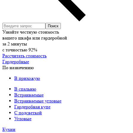
Узнайте честную стоимость
вашего шкафа или гардеробной
за
2
минуты
с точностью
92%
Рассчитать стоимость
Гардеробные
По назначению
В прихожую
В спальню
Встраиваемые
Встраиваемые угловые
Гардеробная купе
С подсветкой
Угловые
Кухни