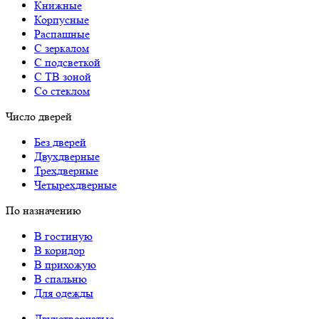
Книжные
Корпусные
Распашные
С зеркалом
С подсветкой
С ТВ зоной
Со стеклом
Число дверей
Без дверей
Двухдверные
Трехдверные
Четырехдверные
По назначению
В гостиную
В коридор
В прихожую
В спальню
Для одежды
Двухстворчатые