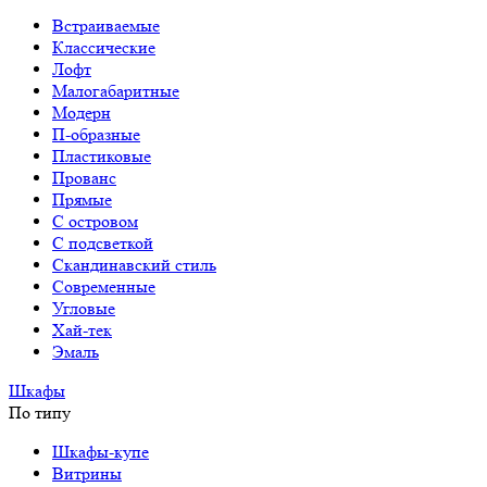
Встраиваемые
Классические
Лофт
Малогабаритные
Модерн
П-образные
Пластиковые
Прованс
Прямые
С островом
С подсветкой
Скандинавский стиль
Современные
Угловые
Хай-тек
Эмаль
Шкафы
По типу
Шкафы-купе
Витрины