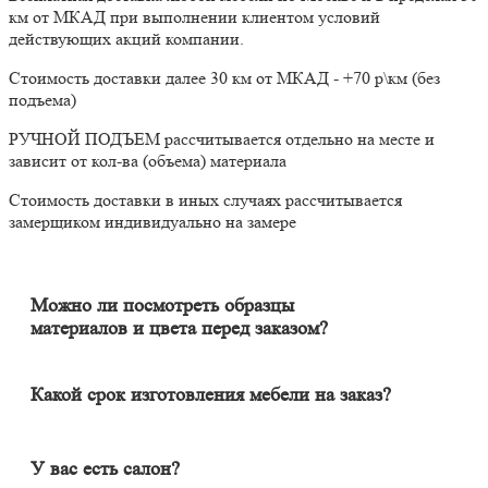
км от МКАД при выполнении клиентом условий
действующих акций компании.
Стоимость доставки далее 30 км от МКАД - +70 р\км (без
подъема)
РУЧНОЙ ПОДЪЕМ рассчитывается отдельно на месте и
зависит от кол-ва (объема) материала
Стоимость доставки в иных случаях рассчитывается
замерщиком индивидуально на замере
Можно ли посмотреть образцы
материалов и цвета перед заказом?
Конечно. Менеджер-замерщик бесплатно приедет к Вам на
адрес с полным пакетом образцов материалов. Вы сможете на
месте в собственном освещении увидеть, как будут выглядеть
Какой срок изготовления мебели на заказ?
материалы и подобрать наиболее подходящий.
Срок изготовления мебели индивидуален и зависит от
сложности изделия. Он может составлять от 20 до 60 дней. В
среднем цикл производства большей части изделий составляет
У вас есть салон?
порядка 30 дней.