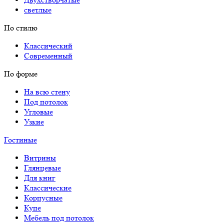
светлые
По стилю
Классический
Современный
По форме
На всю стену
Под потолок
Угловые
Узкие
Гостиные
Витрины
Глянцевые
Для книг
Классические
Корпусные
Купе
Мебель под потолок