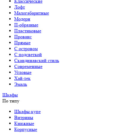
Классические
Лофт
Малогабаритные
Модерн
П-образные
Пластиковые
Прованс
Прямые
С островом
С подсветкой
Скандинавский стиль
Современные
Угловые
Хай-тек
Эмаль
Шкафы
По типу
Шкафы-купе
Витрины
Книжные
Корпусные