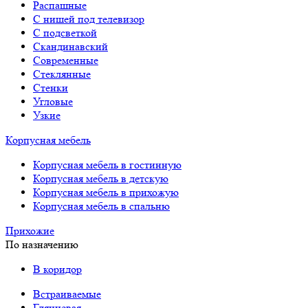
Распашные
С нишей под телевизор
С подсветкой
Скандинавский
Современные
Стеклянные
Стенки
Угловые
Узкие
Корпусная мебель
Корпусная мебель в гостинную
Корпусная мебель в детскую
Корпусная мебель в прихожую
Корпусная мебель в спальню
Прихожие
По назначению
В коридор
Встраиваемые
Глянцевая