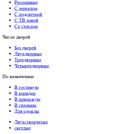
Распашные
С зеркалом
С подсветкой
С ТВ зоной
Со стеклом
Число дверей
Без дверей
Двухдверные
Трехдверные
Четырехдверные
По назначению
В гостиную
В коридор
В прихожую
В спальню
Для одежды
Двухстворчатые
светлые