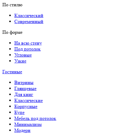
По стилю
Классический
Современный
По форме
На всю стену
Под потолок
Угловые
Узкие
Гостиные
Витрины
Глянцевые
Для книг
Классические
Корпусные
Купе
Мебель под потолок
Минимализм
Модерн