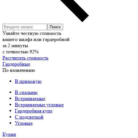
Узнайте честную стоимость
вашего шкафа или гардеробной
за
2
минуты
с точностью
92%
Рассчитать стоимость
Гардеробные
По назначению
В прихожую
В спальню
Встраиваемые
Встраиваемые угловые
Гардеробная купе
С подсветкой
Угловые
Кухни