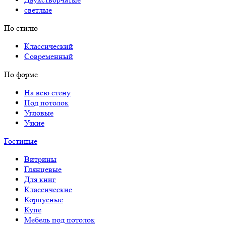
светлые
По стилю
Классический
Современный
По форме
На всю стену
Под потолок
Угловые
Узкие
Гостиные
Витрины
Глянцевые
Для книг
Классические
Корпусные
Купе
Мебель под потолок