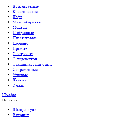
Встраиваемые
Классические
Лофт
Малогабаритные
Модерн
П-образные
Пластиковые
Прованс
Прямые
С островом
С подсветкой
Скандинавский стиль
Современные
Угловые
Хай-тек
Эмаль
Шкафы
По типу
Шкафы-купе
Витрины