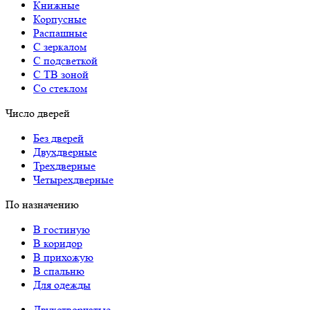
Книжные
Корпусные
Распашные
С зеркалом
С подсветкой
С ТВ зоной
Со стеклом
Число дверей
Без дверей
Двухдверные
Трехдверные
Четырехдверные
По назначению
В гостиную
В коридор
В прихожую
В спальню
Для одежды
Двухстворчатые