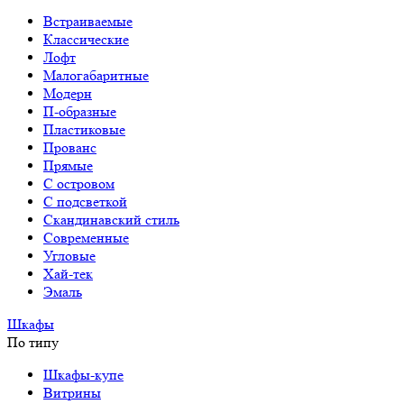
Встраиваемые
Классические
Лофт
Малогабаритные
Модерн
П-образные
Пластиковые
Прованс
Прямые
С островом
С подсветкой
Скандинавский стиль
Современные
Угловые
Хай-тек
Эмаль
Шкафы
По типу
Шкафы-купе
Витрины