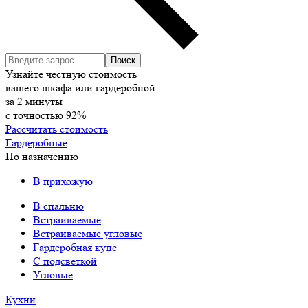
Узнайте честную стоимость
вашего шкафа или гардеробной
за
2
минуты
с точностью
92%
Рассчитать стоимость
Гардеробные
По назначению
В прихожую
В спальню
Встраиваемые
Встраиваемые угловые
Гардеробная купе
С подсветкой
Угловые
Кухни