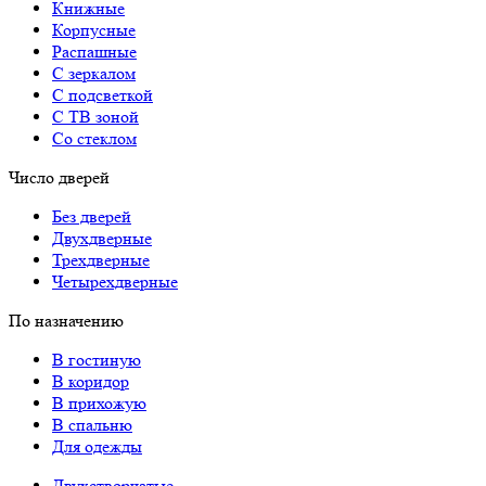
Книжные
Корпусные
Распашные
С зеркалом
С подсветкой
С ТВ зоной
Со стеклом
Число дверей
Без дверей
Двухдверные
Трехдверные
Четырехдверные
По назначению
В гостиную
В коридор
В прихожую
В спальню
Для одежды
Двухстворчатые