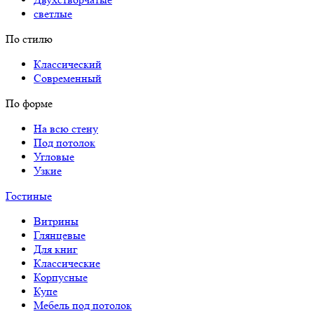
светлые
По стилю
Классический
Современный
По форме
На всю стену
Под потолок
Угловые
Узкие
Гостиные
Витрины
Глянцевые
Для книг
Классические
Корпусные
Купе
Мебель под потолок