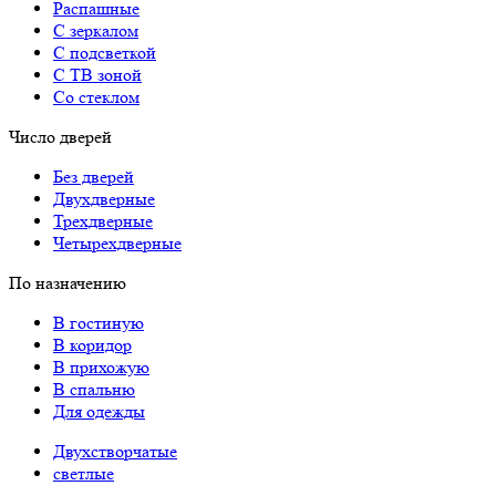
Распашные
С зеркалом
С подсветкой
С ТВ зоной
Со стеклом
Число дверей
Без дверей
Двухдверные
Трехдверные
Четырехдверные
По назначению
В гостиную
В коридор
В прихожую
В спальню
Для одежды
Двухстворчатые
светлые