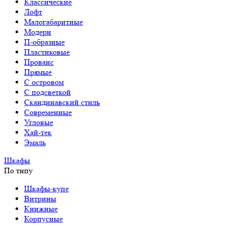
Классические
Лофт
Малогабаритные
Модерн
П-образные
Пластиковые
Прованс
Прямые
С островом
С подсветкой
Скандинавский стиль
Современные
Угловые
Хай-тек
Эмаль
Шкафы
По типу
Шкафы-купе
Витрины
Книжные
Корпусные