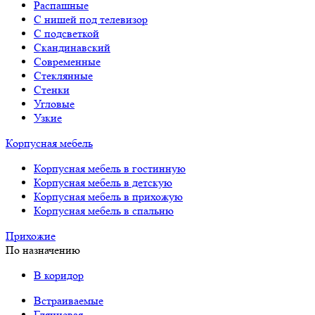
Распашные
С нишей под телевизор
С подсветкой
Скандинавский
Современные
Стеклянные
Стенки
Угловые
Узкие
Корпусная мебель
Корпусная мебель в гостинную
Корпусная мебель в детскую
Корпусная мебель в прихожую
Корпусная мебель в спальню
Прихожие
По назначению
В коридор
Встраиваемые
Глянцевая