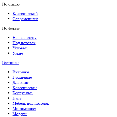
По стилю
Классический
Современный
По форме
На всю стену
Под потолок
Угловые
Узкие
Гостиные
Витрины
Глянцевые
Для книг
Классические
Корпусные
Купе
Мебель под потолок
Минимализм
Модерн