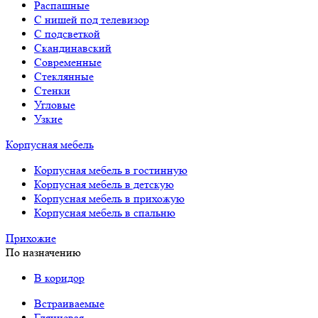
Распашные
С нишей под телевизор
С подсветкой
Скандинавский
Современные
Стеклянные
Стенки
Угловые
Узкие
Корпусная мебель
Корпусная мебель в гостинную
Корпусная мебель в детскую
Корпусная мебель в прихожую
Корпусная мебель в спальню
Прихожие
По назначению
В коридор
Встраиваемые
Глянцевая