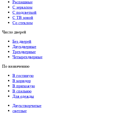
Распашные
С зеркалом
С подсветкой
С ТВ зоной
Со стеклом
Число дверей
Без дверей
Двухдверные
Трехдверные
Четырехдверные
По назначению
В гостиную
В коридор
В прихожую
В спальню
Для одежды
Двухстворчатые
светлые