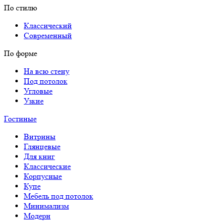
По стилю
Классический
Современный
По форме
На всю стену
Под потолок
Угловые
Узкие
Гостиные
Витрины
Глянцевые
Для книг
Классические
Корпусные
Купе
Мебель под потолок
Минимализм
Модерн