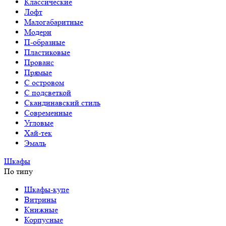
Классические
Лофт
Малогабаритные
Модерн
П-образные
Пластиковые
Прованс
Прямые
С островом
С подсветкой
Скандинавский стиль
Современные
Угловые
Хай-тек
Эмаль
Шкафы
По типу
Шкафы-купе
Витрины
Книжные
Корпусные