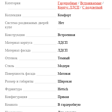
Категория
Гардеробные
/
Встраиваемые
/
Корпус ЛДСП
/
С подсветкой
Коллекция
Комфорт
Система раздвижных дверей
Нет
купе
Конструкция
Встроенная
Материал корпуса
ЛДСП
Материал фасада
ЛДСП
Оттенок
Темный
Стиль
Модерн
Поверхность фасада
Матовая
Размер и габариты
Широкая
Фурнитура
Hettich
Конфигурация
Прямая
Комната
В гардеробную