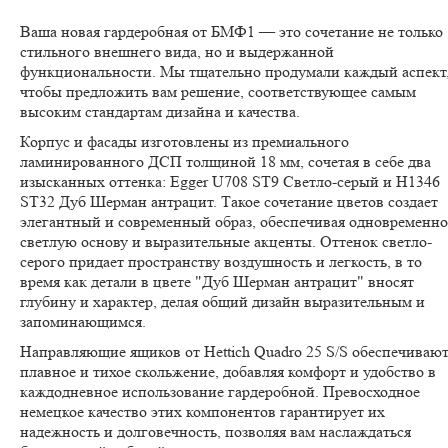
Ваша новая гардеробная от БМФ1 — это сочетание не только
стильного внешнего вида, но и выдержанной
функциональности. Мы тщательно продумали каждый аспект
чтобы предложить вам решение, соответствующее самым
высоким стандартам дизайна и качества.
Корпус и фасады изготовлены из премиального
ламинированного ДСП толщиной 18 мм, сочетая в себе два
изысканных оттенка: Egger U708 ST9 Светло-серый и H1346
ST32 Дуб Шерман антрацит. Такое сочетание цветов создает
элегантный и современный образ, обеспечивая одновременно
светлую основу и выразительные акценты. Оттенок светло-
серого придает пространству воздушность и легкость, в то
время как детали в цвете "Дуб Шерман антрацит" вносят
глубину и характер, делая общий дизайн выразительным и
запоминающимся.
Направляющие ящиков от Hettich Quadro 25 S/S обеспечиваю
плавное и тихое скольжение, добавляя комфорт и удобство в
каждодневное использование гардеробной. Превосходное
немецкое качество этих компонентов гарантирует их
надежность и долговечность, позволяя вам наслаждаться