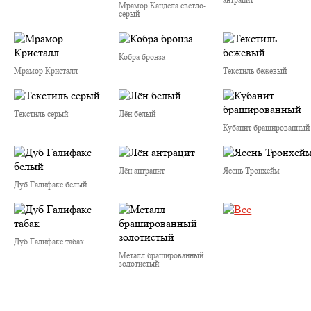
Мрамор Кандела cветло-
серый
Кобра бронза
Мрамор Кристалл
Текстиль бежевый
Текстиль серый
Лён белый
Кубанит брашированный
Лён антрацит
Ясень Тронхейм
Дуб Галифакс белый
Дуб Галифакс табак
Металл брашированный
золотистый