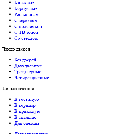
Книжные
Корпусные
Распашные
С зеркалом
С подсветкой
С ТВ зоной
Со стеклом
Число дверей
Без дверей
Двухдверные
Трехдверные
Четырехдверные
По назначению
В гостиную
В коридор
В прихожую
В спальню
Для одежды
Двухстворчатые