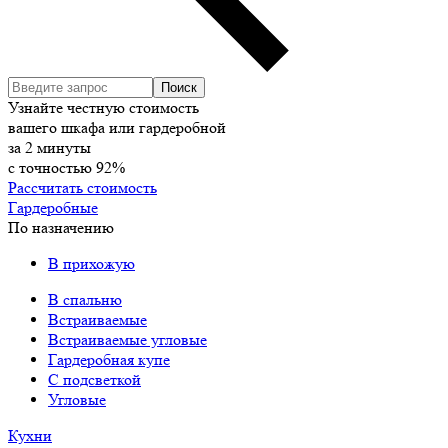
Узнайте честную стоимость
вашего шкафа или гардеробной
за
2
минуты
с точностью
92%
Рассчитать стоимость
Гардеробные
По назначению
В прихожую
В спальню
Встраиваемые
Встраиваемые угловые
Гардеробная купе
С подсветкой
Угловые
Кухни