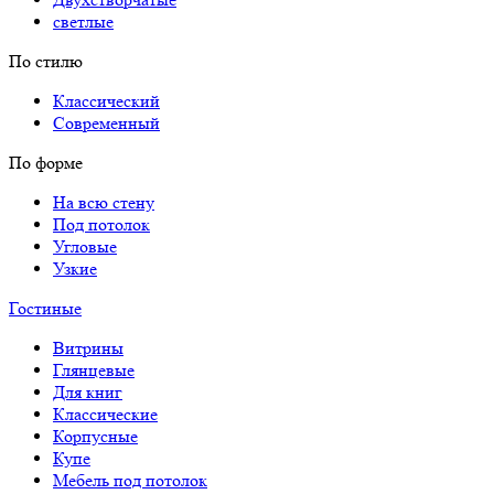
светлые
По стилю
Классический
Современный
По форме
На всю стену
Под потолок
Угловые
Узкие
Гостиные
Витрины
Глянцевые
Для книг
Классические
Корпусные
Купе
Мебель под потолок