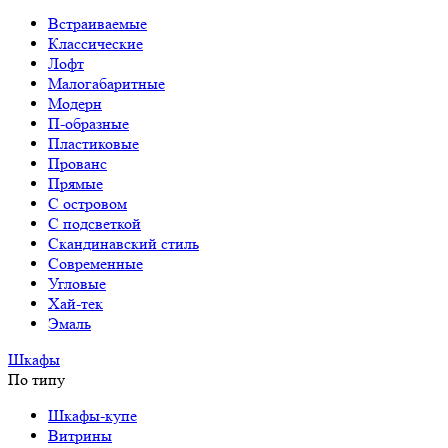
Встраиваемые
Классические
Лофт
Малогабаритные
Модерн
П-образные
Пластиковые
Прованс
Прямые
С островом
С подсветкой
Скандинавский стиль
Современные
Угловые
Хай-тек
Эмаль
Шкафы
По типу
Шкафы-купе
Витрины