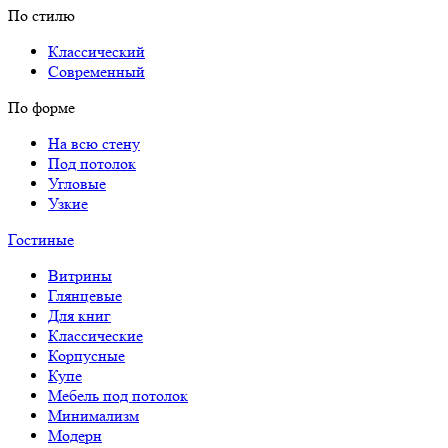
По стилю
Классический
Современный
По форме
На всю стену
Под потолок
Угловые
Узкие
Гостиные
Витрины
Глянцевые
Для книг
Классические
Корпусные
Купе
Мебель под потолок
Минимализм
Модерн