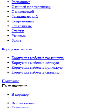
Распашные
С нишей под телевизор
С подсветкой
Скандинавский
Современные
Стеклянные
Стенки
Угловые
Узкие
Корпусная мебель
Корпусная мебель в гостинную
Корпусная мебель в детскую
Корпусная мебель в прихожую
Корпусная мебель в спальню
Прихожие
По назначению
В коридор
Встраиваемые
Глянцевая