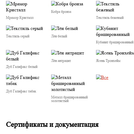
Кобра бронза
Мрамор Кристалл
Текстиль бежевый
Текстиль серый
Лён белый
Кубанит брашированный
Лён антрацит
Ясень Тронхейм
Дуб Галифакс белый
Дуб Галифакс табак
Металл брашированный
золотистый
Сертификаты и документация