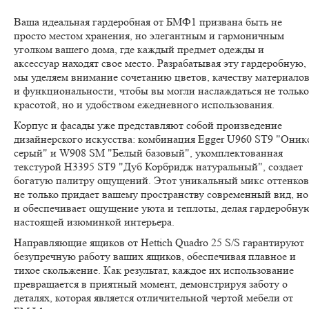
Ваша идеальная гардеробная от БМФ1 призвана быть не
просто местом хранения, но элегантным и гармоничным
уголком вашего дома, где каждый предмет одежды и
аксессуар находят свое место. Разрабатывая эту гардеробную,
мы уделяем внимание сочетанию цветов, качеству материало
и функциональности, чтобы вы могли наслаждаться не только
красотой, но и удобством ежедневного использования.
Корпус и фасады уже представляют собой произведение
дизайнерского искусства: комбинация Egger U960 ST9 "Оник
серый" и W908 SM "Белый базовый", укомплектованная
текстурой H3395 ST9 "Дуб Корбридж натуральный", создает
богатую палитру ощущений. Этот уникальный микс оттенков
не только придает вашему пространству современный вид, но
и обеспечивает ощущение уюта и теплоты, делая гардеробну
настоящей изюминкой интерьера.
Направляющие ящиков от Hettich Quadro 25 S/S гарантируют
безупречную работу ваших ящиков, обеспечивая плавное и
тихое скольжение. Как результат, каждое их использование
превращается в приятный момент, демонстрируя заботу о
деталях, которая является отличительной чертой мебели от