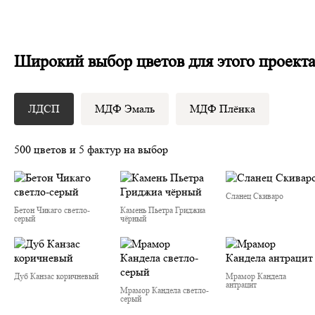
Широкий выбор цветов для этого проект
ЛДСП
МДФ Эмаль
МДФ Плёнка
500 цветов и 5 фактур на выбор
Сланец Скиваро
Бетон Чикаго светло-
Камень Пьетра Гриджиа
серый
чёрный
Дуб Канзас коричневый
Мрамор Кандела
антрацит
Мрамор Кандела cветло-
серый