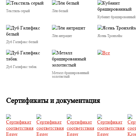
Текстиль серый
Лён белый
Кубанит брашированный
Лён антрацит
Ясень Тронхейм
Дуб Галифакс белый
Дуб Галифакс табак
Металл брашированный
золотистый
Сертификаты и документация