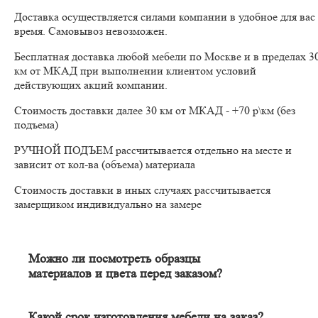
Доставка осуществляется силами компании в удобное для вас
время. Самовывоз невозможен.
Бесплатная доставка любой мебели по Москве и в пределах 3
км от МКАД при выполнении клиентом условий
действующих акций компании.
Стоимость доставки далее 30 км от МКАД - +70 р\км (без
подъема)
РУЧНОЙ ПОДЪЕМ рассчитывается отдельно на месте и
зависит от кол-ва (объема) материала
Стоимость доставки в иных случаях рассчитывается
замерщиком индивидуально на замере
Можно ли посмотреть образцы
материалов и цвета перед заказом?
Конечно. Менеджер-замерщик бесплатно приедет к Вам на
адрес с полным пакетом образцов материалов. Вы сможете на
месте в собственном освещении увидеть, как будут выглядеть
Какой срок изготовления мебели на заказ?