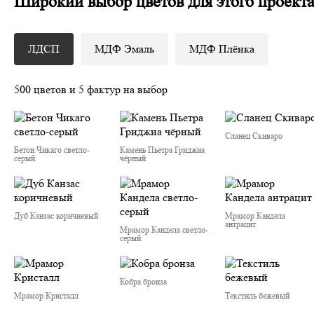
Широкий выбор цветов для этого проект
ЛДСП
МДФ Эмаль
МДФ Плёнка
500 цветов и 5 фактур на выбор
Сланец Скиваро
Бетон Чикаго светло-
Камень Пьетра Гриджиа
серый
чёрный
Дуб Канзас коричневый
Мрамор Кандела
антрацит
Мрамор Кандела cветло-
серый
Кобра бронза
Мрамор Кристалл
Текстиль бежевый