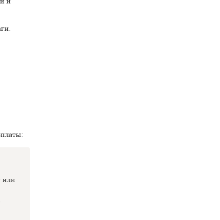
й и
ги.
оплаты:
у или
,