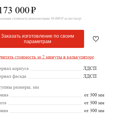
173 000
₽
альная стоимость комплектации 50 000 ₽ за пог/метр
Заказать изготовление по своим
параметрам
читать стоимость за 2 минуты в калькуляторе
ериал корпуса
ЛДСП
ериал фасада
ЛДСП
тупны размеры, мм
ина
от 300 мм
ота
от 300 мм
бина
от 300 мм