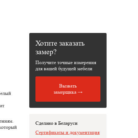
Хотите заказать
замер?
Получите точные измерения
для вашей будущей мебели
Вызвать
замерщика →
белый
ат
ениям.
Сделано в Беларуси
 который
Сертификаты и документация