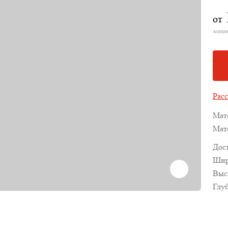
от
миним
Расс
Мат
Мат
Дос
Шир
Выс
Глу