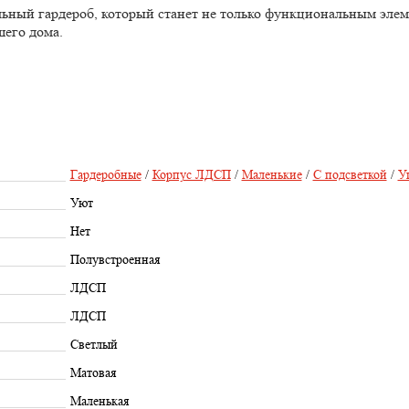
льный гардероб, который станет не только функциональным эле
шего дома.
Гардеробные
/
Корпус ЛДСП
/
Маленькие
/
С подсветкой
/
У
Уют
Нет
Полувстроенная
ЛДСП
ЛДСП
Светлый
Матовая
Маленькая