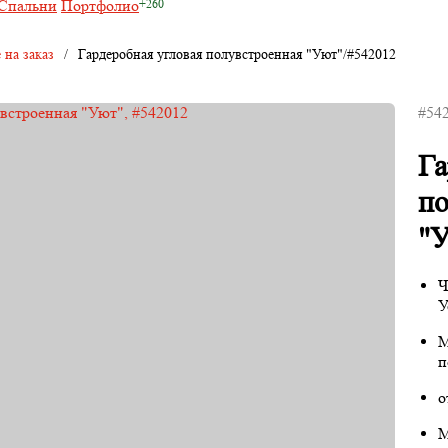
Спальни
Портфолио
 на заказ
/
Гардеробная угловая полувстроенная "Уют"/#542012
#54
Га
по
"У
Ч
У
М
п
о
М