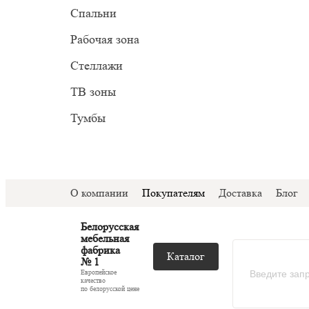
Прован
Миним
Спальни
С подс
Модер
Рабочая зона
С ТВ з
Стеллажи
Со сте
ТВ зоны
Тумбы
О компании
Покупателям
Доставка
Блог
Белорусская
мебельная
фабрика
Каталог
№ 1
Европейское
качество
по белорусской цене