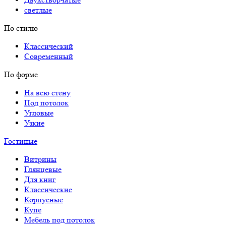
светлые
По стилю
Классический
Современный
По форме
На всю стену
Под потолок
Угловые
Узкие
Гостиные
Витрины
Глянцевые
Для книг
Классические
Корпусные
Купе
Мебель под потолок