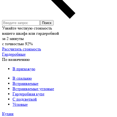
Узнайте честную стоимость
вашего шкафа или гардеробной
за
2
минуты
с точностью
92%
Рассчитать стоимость
Гардеробные
По назначению
В прихожую
В спальню
Встраиваемые
Встраиваемые угловые
Гардеробная купе
С подсветкой
Угловые
Кухни