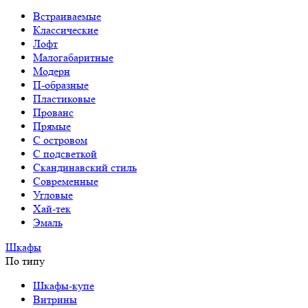
Встраиваемые
Классические
Лофт
Малогабаритные
Модерн
П-образные
Пластиковые
Прованс
Прямые
С островом
С подсветкой
Скандинавский стиль
Современные
Угловые
Хай-тек
Эмаль
Шкафы
По типу
Шкафы-купе
Витрины