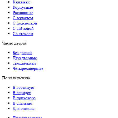
Книжные
Корпусные
Распашные
С зеркалом
С подсветкой
С ТВ зоной
Со стеклом
Число дверей
Без дверей
Двухдверные
Трехдверные
Четырехдверные
По назначению
В гостиную
В коридор
В прихожую
В спальню
Для одежды
Двухстворчатые