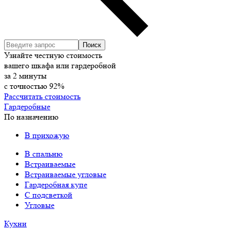
Узнайте честную стоимость
вашего шкафа или гардеробной
за
2
минуты
с точностью
92%
Рассчитать стоимость
Гардеробные
По назначению
В прихожую
В спальню
Встраиваемые
Встраиваемые угловые
Гардеробная купе
С подсветкой
Угловые
Кухни