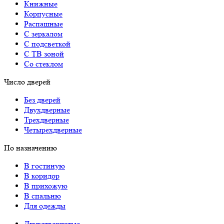
Книжные
Корпусные
Распашные
С зеркалом
С подсветкой
С ТВ зоной
Со стеклом
Число дверей
Без дверей
Двухдверные
Трехдверные
Четырехдверные
По назначению
В гостиную
В коридор
В прихожую
В спальню
Для одежды
Двухстворчатые