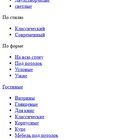
светлые
По стилю
Классический
Современный
По форме
На всю стену
Под потолок
Угловые
Узкие
Гостиные
Витрины
Глянцевые
Для книг
Классические
Корпусные
Купе
Мебель под потолок