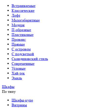
Встраиваемые
Классические
Лофт
Малогабаритные
Модерн
П-образные
Пластиковые
Прованс
Прямые
С островом
С подсветкой
Скандинавский стиль
Современные
Угловые
Хай-тек
Эмаль
Шкафы
По типу
Шкафы-купе
Витрины