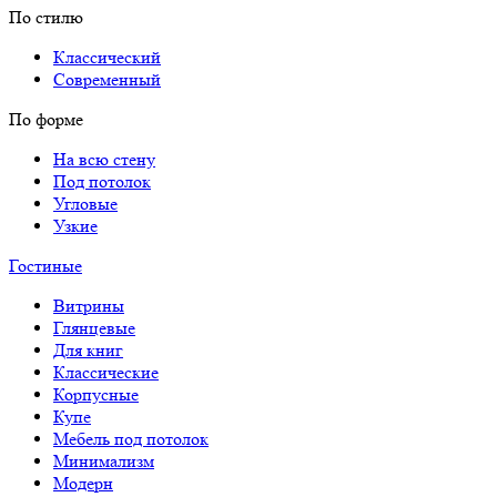
По стилю
Классический
Современный
По форме
На всю стену
Под потолок
Угловые
Узкие
Гостиные
Витрины
Глянцевые
Для книг
Классические
Корпусные
Купе
Мебель под потолок
Минимализм
Модерн