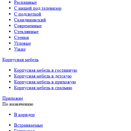
Распашные
С нишей под телевизор
С подсветкой
Скандинавский
Современные
Стеклянные
Стенки
Угловые
Узкие
Корпусная мебель
Корпусная мебель в гостинную
Корпусная мебель в детскую
Корпусная мебель в прихожую
Корпусная мебель в спальню
Прихожие
По назначению
В коридор
Встраиваемые
Глянцевая