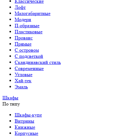
Классические
Лофт
Малогабаритные
Модерн
П-образные
Пластиковые
Прованс
Прямые
С островом
С подсветкой
Скандинавский стиль
Современные
Угловые
Хай-тек
Эмаль
Шкафы
По типу
Шкафы-купе
Витрины
Книжные
Корпусные