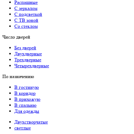
Распашные
С зеркалом
С подсветкой
С ТВ зоной
Со стеклом
Число дверей
Без дверей
Двухдверные
Трехдверные
Четырехдверные
По назначению
В гостиную
В коридор
В прихожую
В спальню
Для одежды
Двухстворчатые
светлые