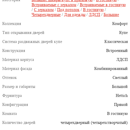
Встраиваемые с зеркалом
/
Встраиваемые в гостиную
/
С зеркалом
/
Под потолок
/
В гостиную
/
Четырехдверные
/
Для одежды
/
ЛДСП
/
Большие
Коллекция
Комфорт
Тип открывания дверей
Купе
Система раздвижных дверей купе
Классическая
Конструкция
Встроенный
Материал корпуса
ЛДСП
Материал фасада
Комбинированный
Оттенок
Светлый
Размер и габариты
Большой
Фурнитура
Hettich
Конфигурация
Прямой
Комната
В гостиную
Количество дверей
четырехдверный (четырехстворчатый)