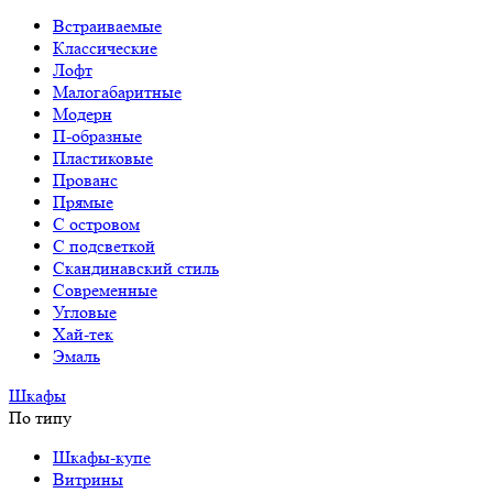
Встраиваемые
Классические
Лофт
Малогабаритные
Модерн
П-образные
Пластиковые
Прованс
Прямые
С островом
С подсветкой
Скандинавский стиль
Современные
Угловые
Хай-тек
Эмаль
Шкафы
По типу
Шкафы-купе
Витрины