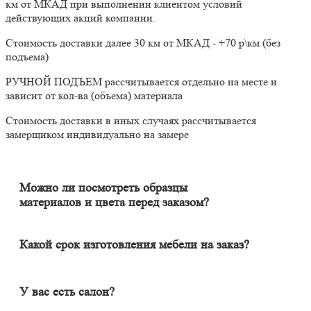
км от МКАД при выполнении клиентом условий
действующих акций компании.
Стоимость доставки далее 30 км от МКАД - +70 р\км (без
подъема)
РУЧНОЙ ПОДЪЕМ рассчитывается отдельно на месте и
зависит от кол-ва (объема) материала
Стоимость доставки в иных случаях рассчитывается
замерщиком индивидуально на замере
Можно ли посмотреть образцы
материалов и цвета перед заказом?
Конечно. Менеджер-замерщик бесплатно приедет к Вам на
адрес с полным пакетом образцов материалов. Вы сможете на
месте в собственном освещении увидеть, как будут выглядеть
Какой срок изготовления мебели на заказ?
материалы и подобрать наиболее подходящий.
Срок изготовления мебели индивидуален и зависит от
сложности изделия. Он может составлять от 20 до 60 дней. В
среднем цикл производства большей части изделий составляет
У вас есть салон?
порядка 30 дней.
Наличие салона не гарантирует качество изделия. У нас