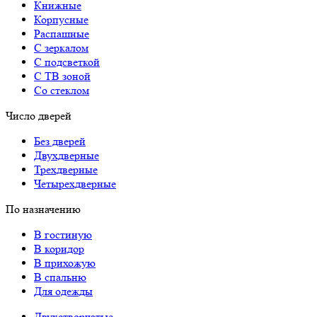
Книжные
Корпусные
Распашные
С зеркалом
С подсветкой
С ТВ зоной
Со стеклом
Число дверей
Без дверей
Двухдверные
Трехдверные
Четырехдверные
По назначению
В гостиную
В коридор
В прихожую
В спальню
Для одежды
Двухстворчатые