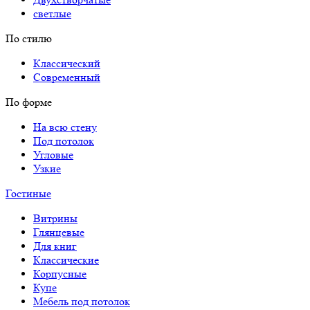
светлые
По стилю
Классический
Современный
По форме
На всю стену
Под потолок
Угловые
Узкие
Гостиные
Витрины
Глянцевые
Для книг
Классические
Корпусные
Купе
Мебель под потолок