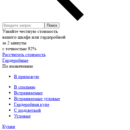
Узнайте честную стоимость
вашего шкафа или гардеробной
за
2
минуты
с точностью
92%
Рассчитать стоимость
Гардеробные
По назначению
В прихожую
В спальню
Встраиваемые
Встраиваемые угловые
Гардеробная купе
С подсветкой
Угловые
Кухни