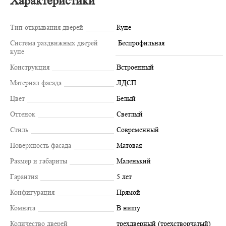
Характеристики
Тип открывания дверей
Купе
Система раздвижных дверей
Беспрофильная
купе
Конструкция
Встроенный
Материал фасада
ЛДСП
Цвет
Белый
Оттенок
Светлый
Стиль
Современный
Поверхность фасада
Матовая
Размер и габариты
Маленький
Гарантия
5 лет
Конфигурация
Прямой
Комната
В нишу
Количество дверей
трехдверный (трехстворчатый)