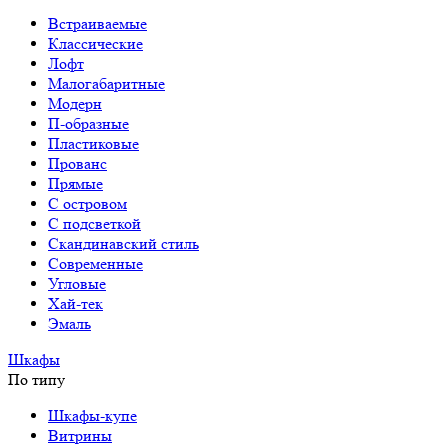
Встраиваемые
Классические
Лофт
Малогабаритные
Модерн
П-образные
Пластиковые
Прованс
Прямые
С островом
С подсветкой
Скандинавский стиль
Современные
Угловые
Хай-тек
Эмаль
Шкафы
По типу
Шкафы-купе
Витрины