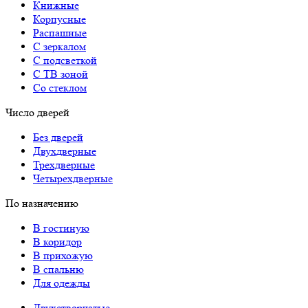
Книжные
Корпусные
Распашные
С зеркалом
С подсветкой
С ТВ зоной
Со стеклом
Число дверей
Без дверей
Двухдверные
Трехдверные
Четырехдверные
По назначению
В гостиную
В коридор
В прихожую
В спальню
Для одежды
Двухстворчатые