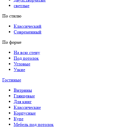
светлые
По стилю
Классический
Современный
По форме
На всю стену
Под потолок
Угловые
Узкие
Гостиные
Витрины
Глянцевые
Для книг
Классические
Корпусные
Купе
Мебель под потолок