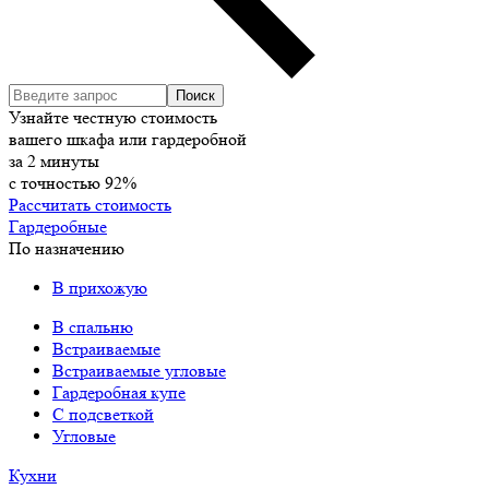
Узнайте честную стоимость
вашего шкафа или гардеробной
за
2
минуты
с точностью
92%
Рассчитать стоимость
Гардеробные
По назначению
В прихожую
В спальню
Встраиваемые
Встраиваемые угловые
Гардеробная купе
С подсветкой
Угловые
Кухни