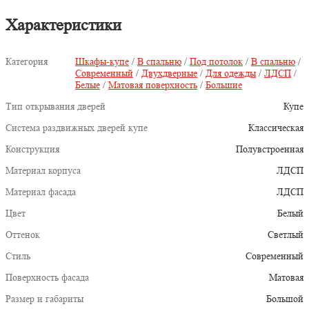
Характеристики
Категория
Шкафы-купе
/
В спальню
/
Под потолок
/
В спальню
/
Современный
/
Двухдверные
/
Для одежды
/
ЛДСП
/
Белые
/
Матовая поверхность
/
Большие
Тип открывания дверей
Купе
Система раздвижных дверей купе
Классическая
Конструкция
Полувстроенная
Материал корпуса
ЛДСП
Материал фасада
ЛДСП
Цвет
Белый
Оттенок
Светлый
Стиль
Современный
Поверхность фасада
Матовая
Размер и габариты
Большой