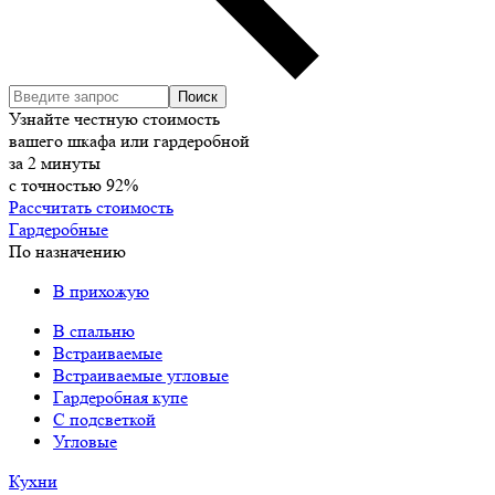
Узнайте честную стоимость
вашего шкафа или гардеробной
за
2
минуты
с точностью
92%
Рассчитать стоимость
Гардеробные
По назначению
В прихожую
В спальню
Встраиваемые
Встраиваемые угловые
Гардеробная купе
С подсветкой
Угловые
Кухни