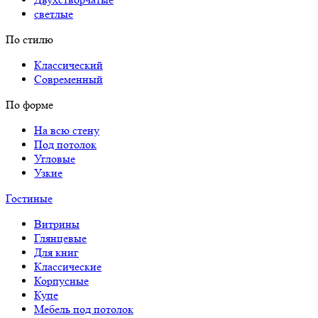
светлые
По стилю
Классический
Современный
По форме
На всю стену
Под потолок
Угловые
Узкие
Гостиные
Витрины
Глянцевые
Для книг
Классические
Корпусные
Купе
Мебель под потолок