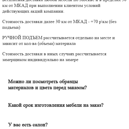
км от МКАД при выполнении клиентом условий
действующих акций компании.
Стоимость доставки далее 30 км от МКАД - +70 р\км (без
подъема)
РУЧНОЙ ПОДЪЕМ рассчитывается отдельно на месте и
зависит от кол-ва (объема) материала
Стоимость доставки в иных случаях рассчитывается
замерщиком индивидуально на замере
Можно ли посмотреть образцы
материалов и цвета перед заказом?
Конечно. Менеджер-замерщик бесплатно приедет к Вам на
адрес с полным пакетом образцов материалов. Вы сможете на
месте в собственном освещении увидеть, как будут выглядеть
Какой срок изготовления мебели на заказ?
материалы и подобрать наиболее подходящий.
Срок изготовления мебели индивидуален и зависит от
сложности изделия. Он может составлять от 20 до 60 дней. В
среднем цикл производства большей части изделий составляет
У вас есть салон?