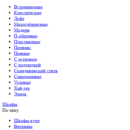
Встраиваемые
Классические
Лофт
Малогабаритные
Модерн
П-образные
Пластиковые
Прованс
Прямые
С островом
С подсветкой
Скандинавский стиль
Современные
Угловые
Хай-тек
Эмаль
Шкафы
По типу
Шкафы-купе
Витрины