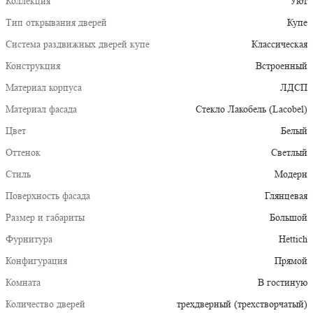
Коллекция
Уют
Тип открывания дверей
Купе
Система раздвижных дверей купе
Классическая
Конструкция
Встроенный
Материал корпуса
ЛДСП
Материал фасада
Стекло Лакобель (Lacobel)
Цвет
Белый
Оттенок
Светлый
Стиль
Модерн
Поверхность фасада
Глянцевая
Размер и габариты
Большой
Фурнитура
Hettich
Конфигурация
Прямой
Комната
В гостиную
Количество дверей
трехдверный (трехстворчатый)