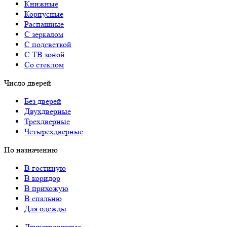
Книжные
Корпусные
Распашные
С зеркалом
С подсветкой
С ТВ зоной
Со стеклом
Число дверей
Без дверей
Двухдверные
Трехдверные
Четырехдверные
По назначению
В гостиную
В коридор
В прихожую
В спальню
Для одежды
Двухстворчатые