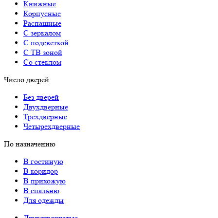
Книжные
Корпусные
Распашные
С зеркалом
С подсветкой
С ТВ зоной
Со стеклом
Число дверей
Без дверей
Двухдверные
Трехдверные
Четырехдверные
По назначению
В гостиную
В коридор
В прихожую
В спальню
Для одежды
Двухстворчатые