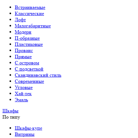
Встраиваемые
Классические
Лофт
Малогабаритные
Модерн
П-образные
Пластиковые
Прованс
Прямые
С островом
С подсветкой
Скандинавский стиль
Современные
Угловые
Хай-тек
Эмаль
Шкафы
По типу
Шкафы-купе
Витрины