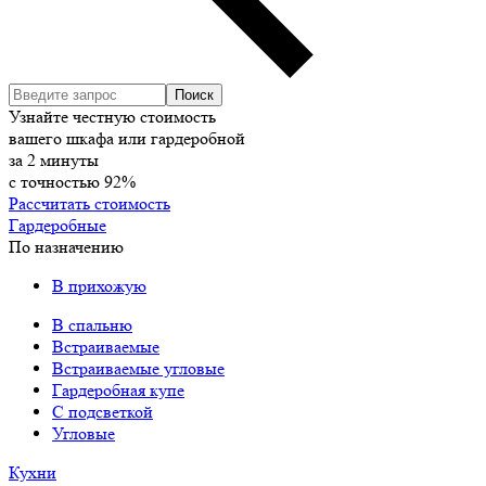
Узнайте честную стоимость
вашего шкафа или гардеробной
за
2
минуты
с точностью
92%
Рассчитать стоимость
Гардеробные
По назначению
В прихожую
В спальню
Встраиваемые
Встраиваемые угловые
Гардеробная купе
С подсветкой
Угловые
Кухни