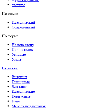
светлые
По стилю
Классический
Современный
По форме
На всю стену
Под потолок
Угловые
Узкие
Гостиные
Витрины
Глянцевые
Для книг
Классические
Корпусные
Купе
Мебель под потолок