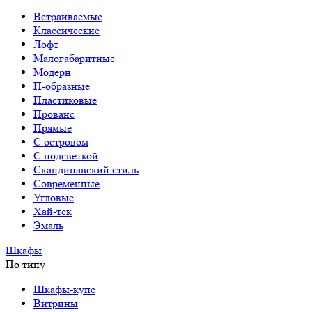
Встраиваемые
Классические
Лофт
Малогабаритные
Модерн
П-образные
Пластиковые
Прованс
Прямые
С островом
С подсветкой
Скандинавский стиль
Современные
Угловые
Хай-тек
Эмаль
Шкафы
По типу
Шкафы-купе
Витрины