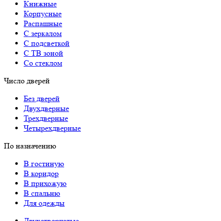
Книжные
Корпусные
Распашные
С зеркалом
С подсветкой
С ТВ зоной
Со стеклом
Число дверей
Без дверей
Двухдверные
Трехдверные
Четырехдверные
По назначению
В гостиную
В коридор
В прихожую
В спальню
Для одежды
Двухстворчатые