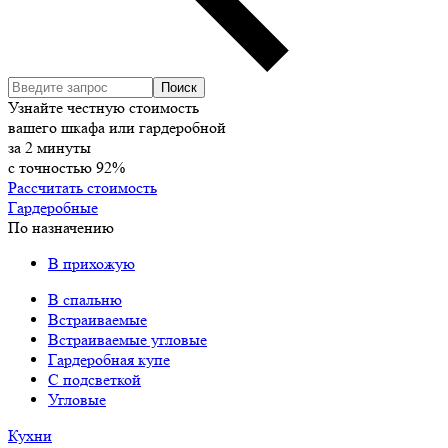
Узнайте честную стоимость
вашего шкафа или гардеробной
за
2
минуты
с точностью
92%
Рассчитать стоимость
Гардеробные
По назначению
В прихожую
В спальню
Встраиваемые
Встраиваемые угловые
Гардеробная купе
С подсветкой
Угловые
Кухни