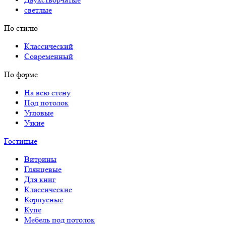
светлые
По стилю
Классический
Современный
По форме
На всю стену
Под потолок
Угловые
Узкие
Гостиные
Витрины
Глянцевые
Для книг
Классические
Корпусные
Купе
Мебель под потолок