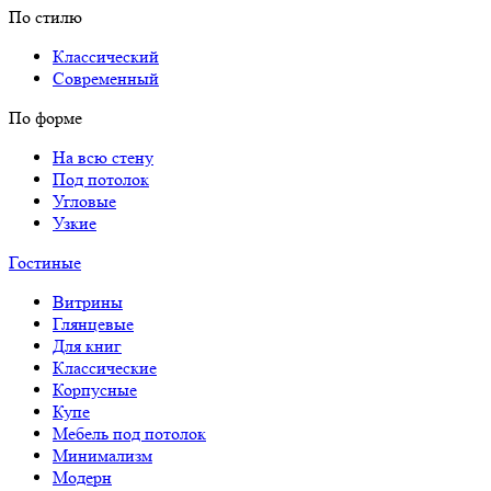
По стилю
Классический
Современный
По форме
На всю стену
Под потолок
Угловые
Узкие
Гостиные
Витрины
Глянцевые
Для книг
Классические
Корпусные
Купе
Мебель под потолок
Минимализм
Модерн