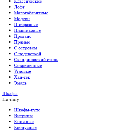
Классические
Лофт
Малогабаритные
Модерн
П-образные
Пластиковые
Прованс
Прямые
С островом
С подсветкой
Скандинавский стиль
Современные
Угловые
Хай-тек
Эмаль
Шкафы
По типу
Шкафы-купе
Витрины
Книжные
Корпусные