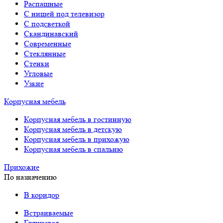
Распашные
С нишей под телевизор
С подсветкой
Скандинавский
Современные
Стеклянные
Стенки
Угловые
Узкие
Корпусная мебель
Корпусная мебель в гостинную
Корпусная мебель в детскую
Корпусная мебель в прихожую
Корпусная мебель в спальню
Прихожие
По назначению
В коридор
Встраиваемые
Глянцевая