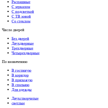
Распашные
С зеркалом
С подсветкой
С ТВ зоной
Со стеклом
Число дверей
Без дверей
Двухдверные
Трехдверные
Четырехдверные
По назначению
В гостиную
В коридор
В прихожую
В спальню
Для одежды
Двухстворчатые
светлые