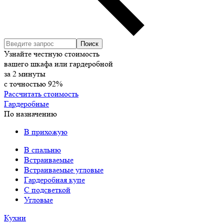
Узнайте честную стоимость
вашего шкафа или гардеробной
за
2
минуты
с точностью
92%
Рассчитать стоимость
Гардеробные
По назначению
В прихожую
В спальню
Встраиваемые
Встраиваемые угловые
Гардеробная купе
С подсветкой
Угловые
Кухни