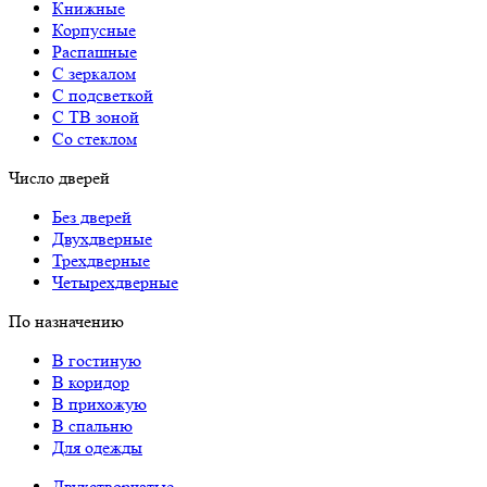
Книжные
Корпусные
Распашные
С зеркалом
С подсветкой
С ТВ зоной
Со стеклом
Число дверей
Без дверей
Двухдверные
Трехдверные
Четырехдверные
По назначению
В гостиную
В коридор
В прихожую
В спальню
Для одежды
Двухстворчатые