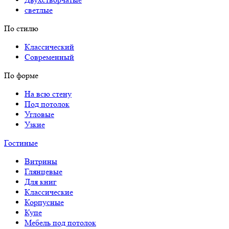
светлые
По стилю
Классический
Современный
По форме
На всю стену
Под потолок
Угловые
Узкие
Гостиные
Витрины
Глянцевые
Для книг
Классические
Корпусные
Купе
Мебель под потолок