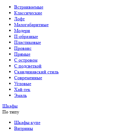
Встраиваемые
Классические
Лофт
Малогабаритные
Модерн
П-образные
Пластиковые
Прованс
Прямые
С островом
С подсветкой
Скандинавский стиль
Современные
Угловые
Хай-тек
Эмаль
Шкафы
По типу
Шкафы-купе
Витрины