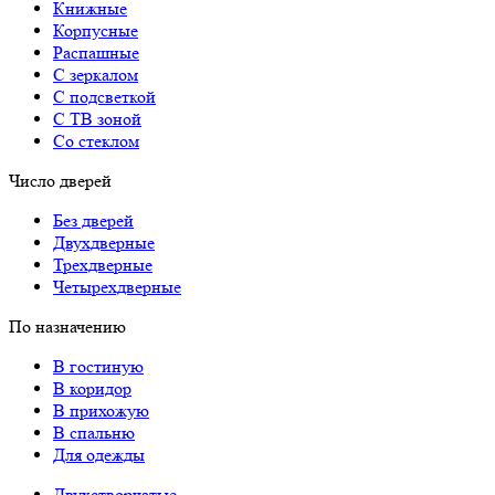
Книжные
Корпусные
Распашные
С зеркалом
С подсветкой
С ТВ зоной
Со стеклом
Число дверей
Без дверей
Двухдверные
Трехдверные
Четырехдверные
По назначению
В гостиную
В коридор
В прихожую
В спальню
Для одежды
Двухстворчатые