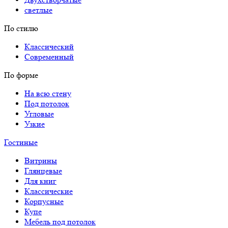
светлые
По стилю
Классический
Современный
По форме
На всю стену
Под потолок
Угловые
Узкие
Гостиные
Витрины
Глянцевые
Для книг
Классические
Корпусные
Купе
Мебель под потолок