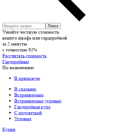
Узнайте честную стоимость
вашего шкафа или гардеробной
за
2
минуты
с точностью
92%
Рассчитать стоимость
Гардеробные
По назначению
В прихожую
В спальню
Встраиваемые
Встраиваемые угловые
Гардеробная купе
С подсветкой
Угловые
Кухни