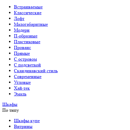
Встраиваемые
Классические
Лофт
Малогабаритные
Модерн
П-образные
Пластиковые
Прованс
Прямые
С островом
С подсветкой
Скандинавский стиль
Современные
Угловые
Хай-тек
Эмаль
Шкафы
По типу
Шкафы-купе
Витрины