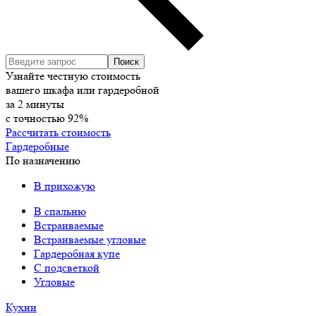
Узнайте честную стоимость
вашего шкафа или гардеробной
за
2
минуты
с точностью
92%
Рассчитать стоимость
Гардеробные
По назначению
В прихожую
В спальню
Встраиваемые
Встраиваемые угловые
Гардеробная купе
С подсветкой
Угловые
Кухни