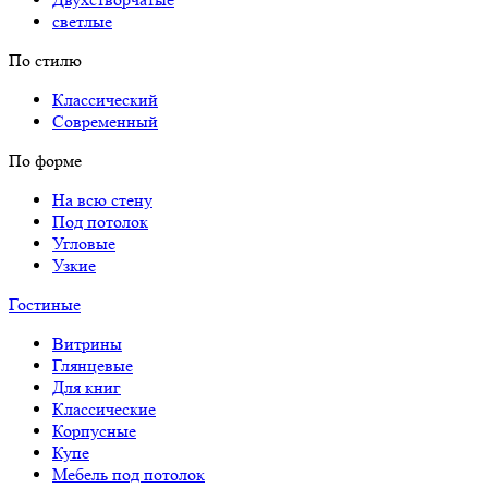
светлые
По стилю
Классический
Современный
По форме
На всю стену
Под потолок
Угловые
Узкие
Гостиные
Витрины
Глянцевые
Для книг
Классические
Корпусные
Купе
Мебель под потолок