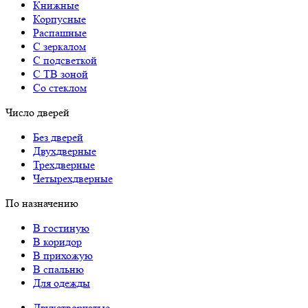
Книжные
Корпусные
Распашные
С зеркалом
С подсветкой
С ТВ зоной
Со стеклом
Число дверей
Без дверей
Двухдверные
Трехдверные
Четырехдверные
По назначению
В гостиную
В коридор
В прихожую
В спальню
Для одежды
Двухстворчатые