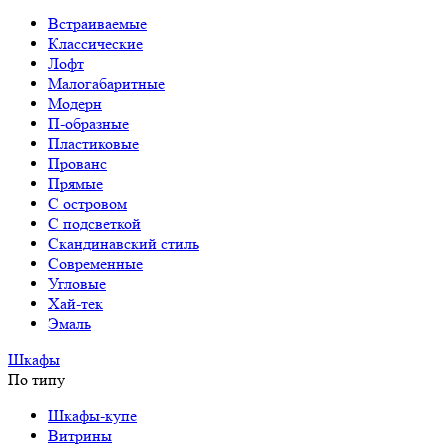
Встраиваемые
Классические
Лофт
Малогабаритные
Модерн
П-образные
Пластиковые
Прованс
Прямые
С островом
С подсветкой
Скандинавский стиль
Современные
Угловые
Хай-тек
Эмаль
Шкафы
По типу
Шкафы-купе
Витрины