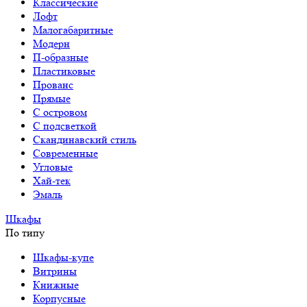
Классические
Лофт
Малогабаритные
Модерн
П-образные
Пластиковые
Прованс
Прямые
С островом
С подсветкой
Скандинавский стиль
Современные
Угловые
Хай-тек
Эмаль
Шкафы
По типу
Шкафы-купе
Витрины
Книжные
Корпусные