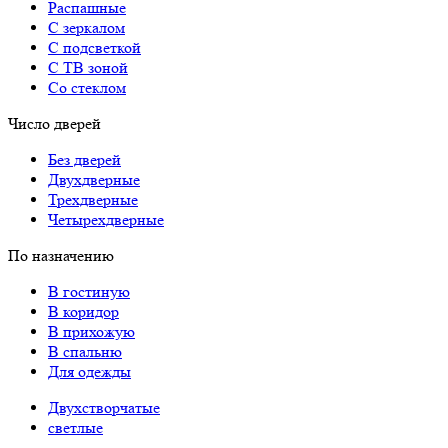
Распашные
С зеркалом
С подсветкой
С ТВ зоной
Со стеклом
Число дверей
Без дверей
Двухдверные
Трехдверные
Четырехдверные
По назначению
В гостиную
В коридор
В прихожую
В спальню
Для одежды
Двухстворчатые
светлые