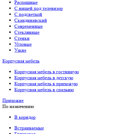
Распашные
С нишей под телевизор
С подсветкой
Скандинавский
Современные
Стеклянные
Стенки
Угловые
Узкие
Корпусная мебель
Корпусная мебель в гостинную
Корпусная мебель в детскую
Корпусная мебель в прихожую
Корпусная мебель в спальню
Прихожие
По назначению
В коридор
Встраиваемые
Глянцевая