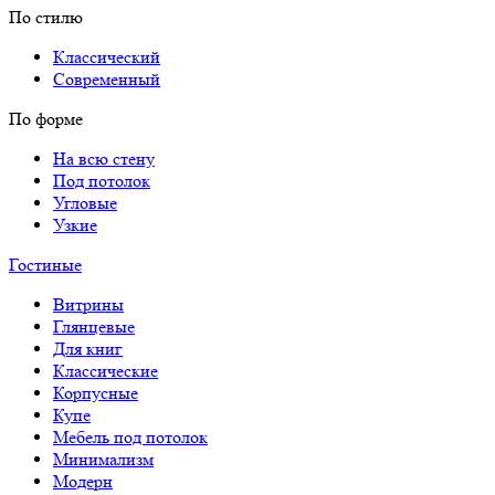
По стилю
Классический
Современный
По форме
На всю стену
Под потолок
Угловые
Узкие
Гостиные
Витрины
Глянцевые
Для книг
Классические
Корпусные
Купе
Мебель под потолок
Минимализм
Модерн