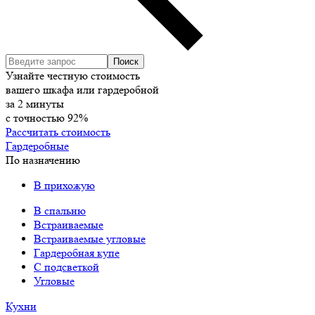
Узнайте честную стоимость
вашего шкафа или гардеробной
за
2
минуты
с точностью
92%
Рассчитать стоимость
Гардеробные
По назначению
В прихожую
В спальню
Встраиваемые
Встраиваемые угловые
Гардеробная купе
С подсветкой
Угловые
Кухни