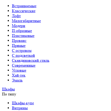
Встраиваемые
Классические
Лофт
Малогабаритные
Модерн
П-образные
Пластиковые
Прованс
Прямые
С островом
С подсветкой
Скандинавский стиль
Современные
Угловые
Хай-тек
Эмаль
Шкафы
По типу
Шкафы-купе
Витрины