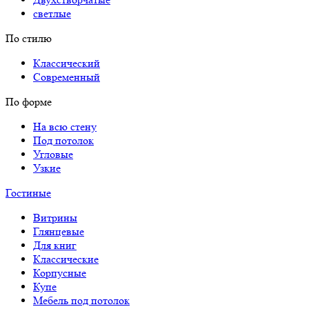
светлые
По стилю
Классический
Современный
По форме
На всю стену
Под потолок
Угловые
Узкие
Гостиные
Витрины
Глянцевые
Для книг
Классические
Корпусные
Купе
Мебель под потолок