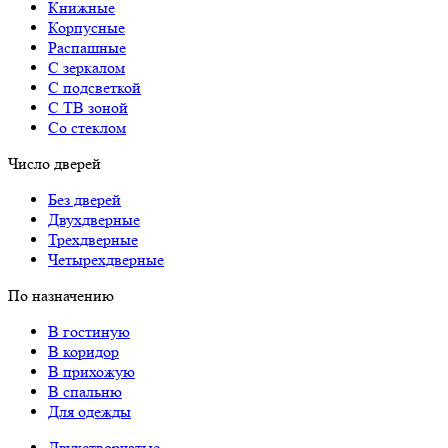
Книжные
Корпусные
Распашные
С зеркалом
С подсветкой
С ТВ зоной
Со стеклом
Число дверей
Без дверей
Двухдверные
Трехдверные
Четырехдверные
По назначению
В гостиную
В коридор
В прихожую
В спальню
Для одежды
Двухстворчатые